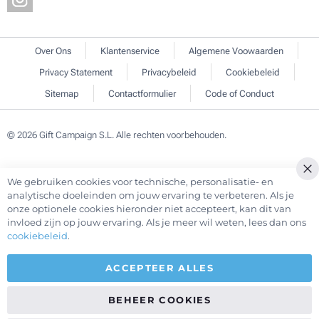
Over Ons
Klantenservice
Algemene Voowaarden
Privacy Statement
Privacybeleid
Cookiebeleid
Sitemap
Contactformulier
Code of Conduct
© 2026 Gift Campaign S.L. Alle rechten voorbehouden.
We gebruiken cookies voor technische, personalisatie- en
Cl
analytische doeleinden om jouw ervaring te verbeteren. Als je
Co
onze optionele cookies hieronder niet accepteert, kan dit van
Ba
invloed zijn op jouw ervaring. Als je meer wil weten, lees dan ons
cookiebeleid
.
ACCEPTEER ALLES
BEHEER COOKIES