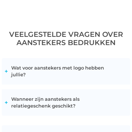
VEELGESTELDE VRAGEN OVER
AANSTEKERS BEDRUKKEN
Wat voor aanstekers met logo hebben
jullie?
Binnen onze collectie hebben wij diverse soorten aan
aanstekers opgenomen. Zo hebben wij stormaansteker
Wanneer zijn aanstekers als
als elektrische. Daarnaast hebben we ook
relatiegeschenk geschikt?
keukenaanstekers die ideaal zijn om bijvoorbeeld het
gasfornuis mee aan te steken. Wij hebben ook BIC
De aanstekers zijn met name populair onder rokers. Zij
aanstekers, die wereldwijd geroemd worden door hun
gebruiken dit item vrijwel iedere dag. Daarnaast kunnen
hoge kwaliteit. Qua formaat hebben wij ook diverse