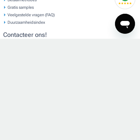
Gratis samples
Veelgestelde vragen (FAQ)
Duurzaamheidsindex
Contacteer ons!
020 808 3348
klantenservice@giftcampaign.com
Maandag tot Vrijdag van 08:00 tot 15:00
Herengracht 320
1016 CE, Amsterdam
Over Ons
Klantenservice
Algemene Voowaarden
Privacy Statement
Privacybeleid
Cookiebeleid
Sitemap
Contactformulier
Code of Conduct