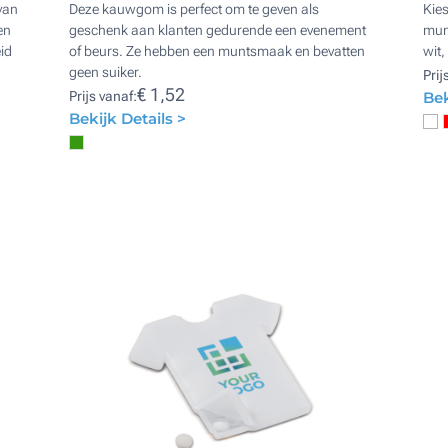
van
Deze kauwgom is perfect om te geven als
Kie
en
geschenk aan klanten gedurende een evenement
munt
id
of beurs. Ze hebben een muntsmaak en bevatten
wit,
geen suiker.
Prij
€ 1,52
Prijs vanaf:
Bek
Bekijk Details >