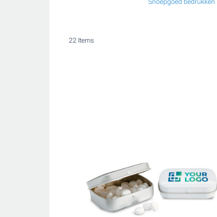
Snoepgoed bedrukken
22
Items