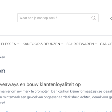
 FLESSEN
KANTOOR & BEURZEN
SCHRIJFWAREN
GADGE
kken
en
veaways en bouw klantenloyaliteit op
manier om uw merk te promoten. Dankzij hun kleine formaat zijn ze ideaa
un mintsmaak een gevoel van ongeëvenaarde frisheid achter, ideaal voor gebr
tie!