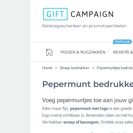
Relatiegeschenken en promotieartikelen
POPULAR
TASSEN & RUGZAKKEN
BEKERS &
Home
Snoep bedrukken
Pepermuntjes bedru
Pepermunt bedrukk
Voeg pepermuntjes toe aan jouw gi
Klein maar fijn,
pepermunt met logo
is een goede 
logo overal zichtbaar is. Bovendien laten ze met h
We hebben
snoep of kauwgom
. Ontdek onze selec