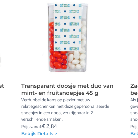
et
Transparant doosje met duo van
Za
mint- en fruitsnoepjes 45 g
be
Verdubbel de kans op plezier met uw
Als 
relatiegeschenken met deze gepersonaliseerde
geve
snoepjes in een doos, verkrijgbaar in 2
snoe
verschillende smaken.
sno
€ 2,84
Prijs vanaf:
Prij
Bekijk Details >
Bek