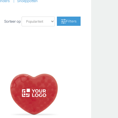
enders
Snoeppotten
Filters
Sorteer op