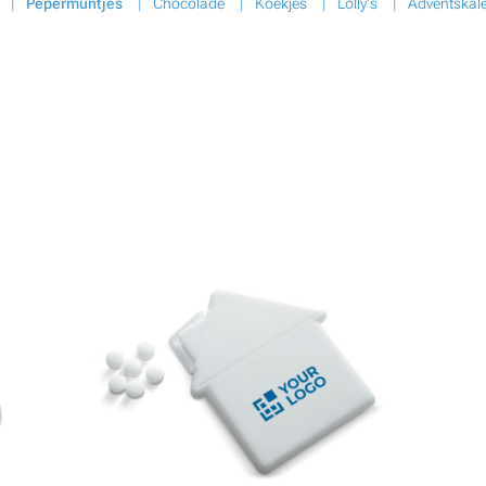
Pepermuntjes
Chocolade
Koekjes
Lolly's
Adventskal