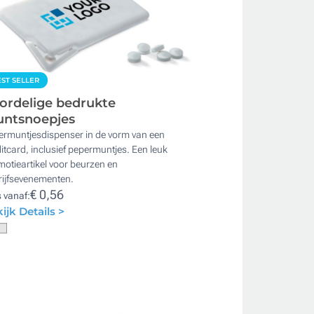
ST SELLER
ordelige bedrukte
ntsnoepjes
ermuntjesdispenser in de vorm van een
itcard, inclusief pepermuntjes. Een leuk
otieartikel voor beurzen en
rijfsevenementen.
€ 0,56
s vanaf:
ijk Details >