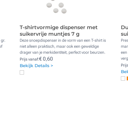
T-shirtvormige dispenser met
Du
suikervrije muntjes 7 g
su
 gr.
Deze snoepdispenser in de vorm van een T-shirt is
Pres
of
niet alleen praktisch, maar ook een geweldige
man
drager van je merkidentiteit, perfect voor beurzen.
een 
€ 0,60
ver
Prijs vanaf:
Bekijk Details >
Prij
Bek