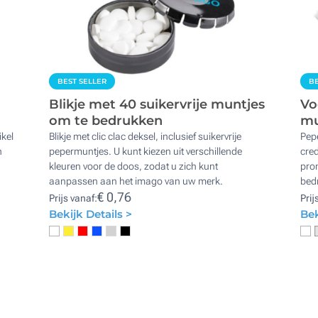
BEST SELLER
BE
Blikje met 40 suikervrije muntjes
Vo
om te bedrukken
mu
ikel
Blikje met clic clac deksel, inclusief suikervrije
Pep
n
pepermuntjes. U kunt kiezen uit verschillende
cred
kleuren voor de doos, zodat u zich kunt
prom
aanpassen aan het imago van uw merk.
bed
€ 0,76
Prijs vanaf:
Prij
Bekijk Details >
Bek