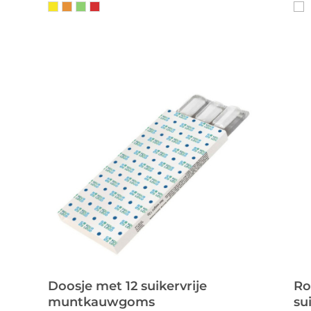
Doosje met 12 suikervrije
Ro
muntkauwgoms
su