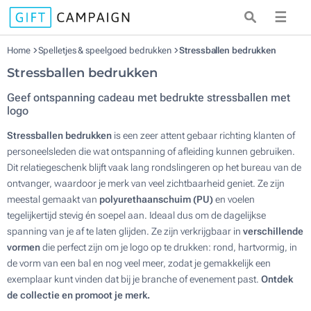
☰
Home
Spelletjes & speelgoed bedrukken
Stressballen bedrukken
Stressballen bedrukken
Geef ontspanning cadeau met bedrukte stressballen met
logo
Stressballen bedrukken
is een zeer attent gebaar richting klanten of
personeelsleden die wat ontspanning of afleiding kunnen gebruiken.
Dit relatiegeschenk blijft vaak lang rondslingeren op het bureau van de
ontvanger, waardoor je merk van veel zichtbaarheid geniet. Ze zijn
meestal gemaakt van
polyurethaanschuim (PU)
en voelen
tegelijkertijd stevig én soepel aan. Ideaal dus om de dagelijkse
spanning van je af te laten glijden. Ze zijn verkrijgbaar in
verschillende
vormen
die perfect zijn om je logo op te drukken: rond, hartvormig, in
de vorm van een bal en nog veel meer, zodat je gemakkelijk een
exemplaar kunt vinden dat bij je branche of evenement past.
Ontdek
de collectie en promoot je merk.