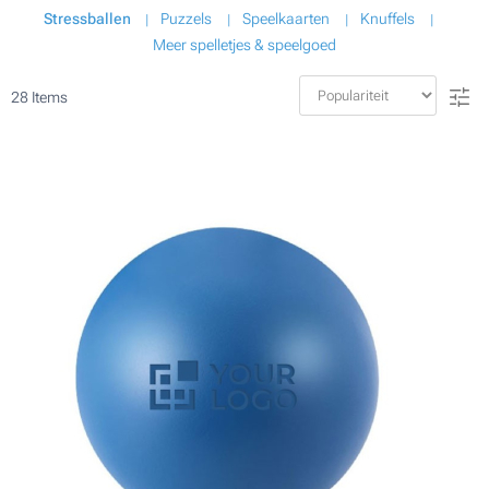
Stressballen
Puzzels
Speelkaarten
Knuffels
Meer spelletjes & speelgoed
28
Items