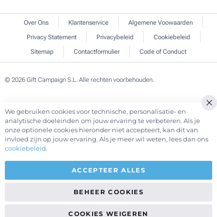
Over Ons
Klantenservice
Algemene Voowaarden
Privacy Statement
Privacybeleid
Cookiebeleid
Sitemap
Contactformulier
Code of Conduct
© 2026 Gift Campaign S.L. Alle rechten voorbehouden.
We gebruiken cookies voor technische, personalisatie- en
Cl
analytische doeleinden om jouw ervaring te verbeteren. Als je
Co
onze optionele cookies hieronder niet accepteert, kan dit van
Ba
invloed zijn op jouw ervaring. Als je meer wil weten, lees dan ons
cookiebeleid
.
ACCEPTEER ALLES
BEHEER COOKIES
COOKIES WEIGEREN