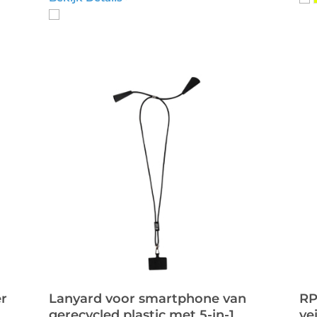
r
Lanyard voor smartphone van
RP
m
gerecycled plastic met 5-in-1
ve