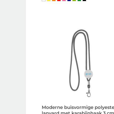
Moderne buisvormige polyeste
lanyard met karabijnhaak 3 c