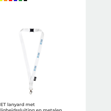
ET lanyard met
iligheidssluiting en metalen