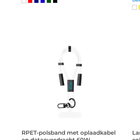
RPET-polsband met oplaadkabel
La
en dataoverdracht 60W
co