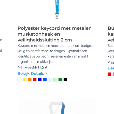
Polyester keycord met metalen
Bu
musketonhaak en
ka
veiligheidssluiting 2 cm
ve
Ze
Keycord met metalen musketonhaak om badges
Buis
n!
veilig en comfortabel te dragen. Optimaliseert
vers
identificatie op bedrijfsevenementen en maakt
kara
organiseren makkelijker.
Prij
€ 0,29
Prijs vanaf:
Bek
Bekijk Details >