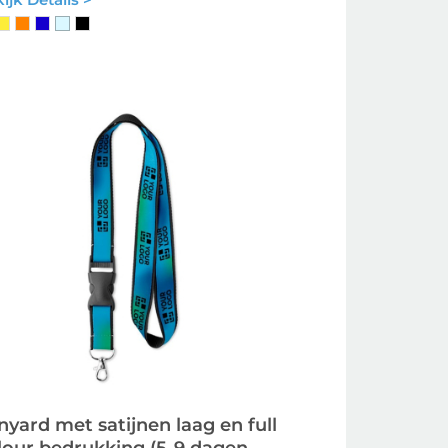
nyard met satijnen laag en full
lour bedrukking (5-9 dagen