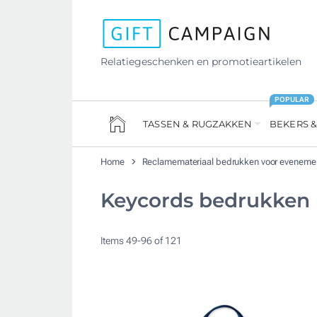
Relatiegeschenken en promotieartikelen
POPULAR
TASSEN & RUGZAKKEN
BEKERS &
Home
Reclamemateriaal bedrukken voor evenem
Keycords bedrukken
Items
49
-
96
of
121