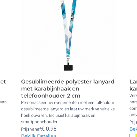
met
Gesublimeerde polyester lanyard
La
met karabijnhaak en
ka
telefoonhouder 2 cm
Ver
 van
hars
Personaliseer uw evenementen met een full-colour
comb
gesublimeerde lanyard en laat uw merk vanuit elke
ontw
hoek opvallen. Inclusief karabijnhaak en
smartphonehouder.
Prij
€ 0,98
Bek
Prijs vanaf:
Bekijk Details >