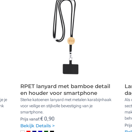
RPET lanyard met bamboe detail
La
en houder voor smartphone
da
e je
Sterke katoenen lanyard met metalen karabijnhaak
Als 
enk
voor veilige en stijlvolle bevestiging van je
sect
smartphone.
mak
€ 0,90
beh
Prijs vanaf:
Bekijk Details >
Prij
Bek