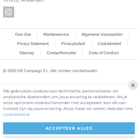
1016 CE, Amsterdam
Over Ons
Klantenservice
Algemene Voowaarden
Privacy Statement
Privacybeleid
Cookiebeleid
Sitemap
Contactformulier
Code of Conduct
© 2026 Gift Campaign S.L. Alle rechten voorbehouden.
We gebruiken cookies voor technische, personalisatie- en
Cl
analytische doeleinden om jouw ervaring te verbeteren. Als je
Co
onze optionele cookies hieronder niet accepteert, kan dit van
Ba
invloed zijn op jouw ervaring. Als je meer wil weten, lees dan ons
cookiebeleid
.
ACCEPTEER ALLES