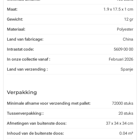
Maat:
1.9 x 17.5 x 1 cm
Gewicht:
12 gr
Materiaal:
Polyester
Land van fabricage:
China
Intrastat code:
5609 00 00
In onze collectie vanaf :
Februari 2026
Land van verzending :
Spanje
Verpakking
Minimale afname voor verzending met pallet:
72000 stuks
Tussenverpakking::
20 stuks
Afmetingen van buitenste doos:
37 x 34 x 34 cm
Inhoud van de buitenste doos:
0.04 m³