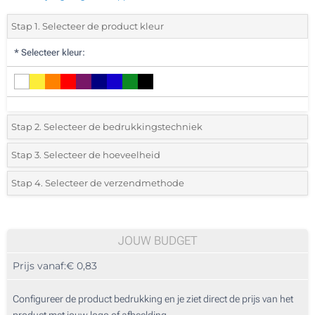
Stap 1. Selecteer de product kleur
*
Selecteer kleur:
Stap 2. Selecteer de bedrukkingstechniek
*
Selecteer de bedrukking en kleuren van het logo:
Stap 3. Selecteer de hoeveelheid
*
Selecteer uit de lijst of voeg het gewenste aantal in
Stap 4. Selecteer de verzendmethode
1 Kleur (Aan een zijde)
Aantal
Standard
Prijs/eenheid
Zonder opdruk
100
JOUW BUDGET
Prijs vanaf:
€ 0,83
200
500
Configureer de product bedrukking en je ziet direct de prijs van het
product met jouw logo of afbeelding