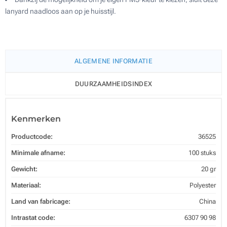
lanyard naadloos aan op je huisstijl.
ALGEMENE INFORMATIE
DUURZAAMHEIDSINDEX
Kenmerken
Productcode:
36525
Minimale afname:
100 stuks
Gewicht:
20 gr
Materiaal:
Polyester
Land van fabricage:
China
Intrastat code:
6307 90 98