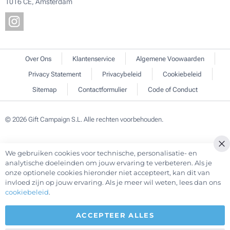
1016 CE, Amsterdam
Over Ons
Klantenservice
Algemene Voowaarden
Privacy Statement
Privacybeleid
Cookiebeleid
Sitemap
Contactformulier
Code of Conduct
© 2026 Gift Campaign S.L. Alle rechten voorbehouden.
We gebruiken cookies voor technische, personalisatie- en
Cl
analytische doeleinden om jouw ervaring te verbeteren. Als je
Co
onze optionele cookies hieronder niet accepteert, kan dit van
Ba
invloed zijn op jouw ervaring. Als je meer wil weten, lees dan ons
cookiebeleid
.
ACCEPTEER ALLES