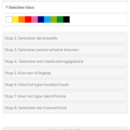
*
Selecteer kleur:
Stap 2. Selecteer de breedte
*
Selecteer de breedte van de nekband:
Stap 3. Selecteer personalisatie kleuren
*
Selecteer de bedrukking en kleuren van het logo:
Stap 4. Selecteer een bedrukkingsgebied
15mm
*
Waar wil je jouw logo bedrukken:
Stap 5. Kies een klikgesp
Afdruk in in 1 Kleur
*
Laat ons weten of je een klikgesp wilt toevoegen:
Stap 6. Kies het type karabijnhaak
Afdruk in 2 Kleuren
Enkelzijdig
Stap 7. Kies het type identificatie
Standaard metalen karabijnhaak
Afdruk in 3 Kleuren
Zonder sluiting
Stap 8. Selecteer de hoeveelheid
Zonder identificatie
Afdruk in 4 Kleuren
*
Selecteer uit de lijst of voeg het gewenste aantal in
Zonder opdruk