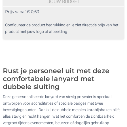
100
JOUW BUDGET
Prijs vanaf:
€ 0,63
200
Metalen ovale karabijnhaak
20mm
500
9.4 x 6.1 cm
Configureer de product bedrukking en je ziet direct de prijs van het
product met jouw logo of afbeelding
1000
2000
Ovale karabijnhaak van metaal in zwart
Update
Kies jouw aantal :
10.6 x 6.7 cm
Rust je personeel uit met deze
Dubbelzijdig
comfortabele lanyard met
Met sluiting
dubbele sluiting
Deze gepersonaliseerde lanyard van stevig polyester is speciaal
25mm
Karabijnhaak clip
ontworpen voor accreditaties of speciale badges met twee
bevestigingspunten. Dankzij de dubbele metalen karabijnhaken blijft
10.1 x 15.5 cm
alles stevig en recht hangen, wat het comfort en de zichtbaarheid
vergroot tijdens evenementen, beurzen of dagelijks gebruik op