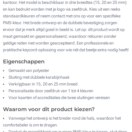
kantoor. Het model is beschikbaar in drie breedtes (15, 20 en 25 mm)
en kan bedrukt worden met je logo via zeefdruk. Kies uit een reeks
standaardkleuren of neem contact met ons op voor een specifieke
Krokodil karabijnhaak
PMS-kleur. Het brede ontwerp en de dubbele bevestiging zorgen
ervoor dat je merk altijd goed in beeld is. Let op: dit product wordt op
8.7 x 5.3 cm
maat gemaakt en gepersonaliseerd, waardoor retouren zonder
geldige reden niet worden geaccepteerd. Een professionele en
praktische keycord-oplossing voor wie nét dat beetje extra nodig heeft!
Eigenschappen
Gemaakt van polyester
5.3 x 8.5 cm
Sluiting met dubbele karabijnhaak
Verkrijgbaar in 15, 20 en 25 mm breed
Personalisatie door zeefdruk van 1 tot 4 kleuren
Voor kaarten of accreditaties die twee sluitingen vereisen
Waarom voor dit product kiezen?
Vanwege het ontwerp is het breder rond de hals, waardoor het
comfortabeler is om te dragen.
Dankzij de mogelijkheid om je eigen PMS-kleur te kiezen, sluit deze