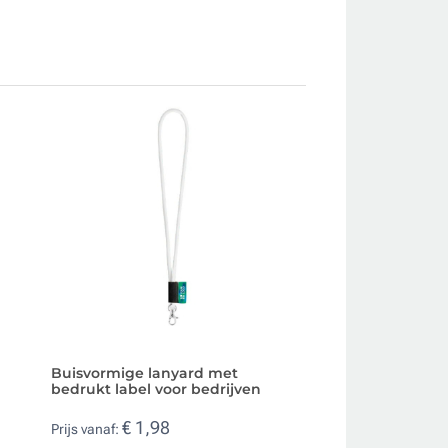
Buisvormige lanyard met
Bedrukte lanyard
bedrukt label voor bedrijven
veiligheidssluitin
€ 1,98
€ 0,35
Prijs vanaf:
Prijs vanaf: