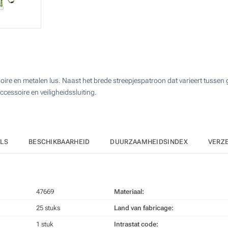
Aantal
Standard
Prijs/eenheid
Zonder opdruk
25
50
125
oire en metalen lus. Naast het brede streepjespatroon dat varieert tussen 
250
ccessoire en veiligheidssluiting.
500
Upd
Kies jouw aantal :
ILS
BESCHIKBAARHEID
DUURZAAMHEIDSINDEX
VERZ
47669
Materiaal:
25 stuks
Land van fabricage:
1 stuk
Intrastat code: