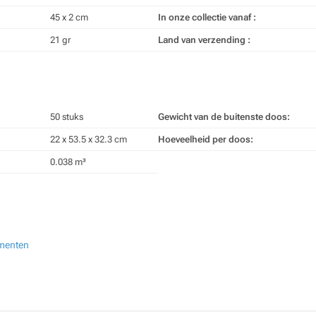
45 x 2 cm
In onze collectie vanaf :
21 gr
Land van verzending :
50 stuks
Gewicht van de buitenste doos:
22 x 53.5 x 32.3 cm
Hoeveelheid per doos:
0.038 m³
ementen