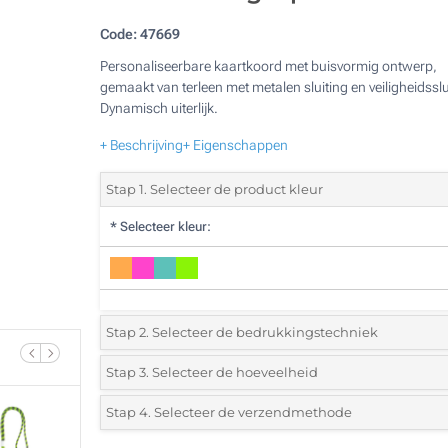
Code:
47669
Personaliseerbare kaartkoord met buisvormig ontwerp,
gemaakt van terleen met metalen sluiting en veiligheidsslu
Dynamisch uiterlijk.
+ Beschrijving
+ Eigenschappen
Stap 1. Selecteer de product kleur
*
Selecteer kleur:
Stap 2. Selecteer de bedrukkingstechniek
*
Selecteer de bedrukking en kleuren van het logo:
Stap 3. Selecteer de hoeveelheid
*
Selecteer uit de lijst of voeg het gewenste aantal in
Stap 4. Selecteer de verzendmethode
1 Kleur (Aan een kant)