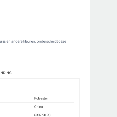
grijs en andere kleuren, onderscheidt deze
ate
ENDING
Polyester
China
6307 90 98