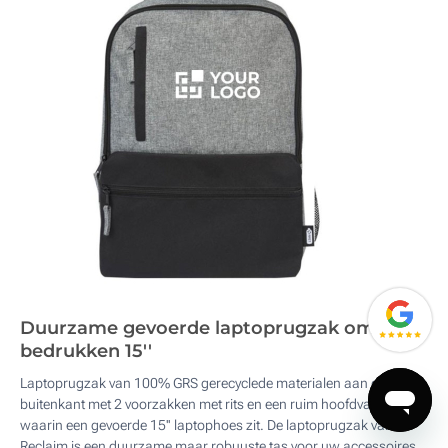
Duurzame gevoerde laptoprugzak om te
bedrukken 15''
Laptoprugzak van 100% GRS gerecyclede materialen aan de
buitenkant met 2 voorzakken met rits en een ruim hoofdvak met rits
waarin een gevoerde 15'' laptophoes zit. De laptoprugzak van
Reclaim is een duurzame maar robuuste tas voor uw accessoires.