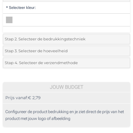
*
Selecteer kleur:
Stap 2. Selecteer de bedrukkingstechniek
*
Selecteer de bedrukking en kleuren van het logo:
Stap 3. Selecteer de hoeveelheid
*
Selecteer uit de lijst of voeg het gewenste aantal in
Stap 4. Selecteer de verzendmethode
1 Kleur (Aan een kant)
Aantal
Standard
Prijs/eenheid
Full colour (Aan een kant)
25
JOUW BUDGET
Zonder opdruk
Prijs vanaf:
€ 2,79
50
125
Configureer de product bedrukking en je ziet direct de prijs van het
product met jouw logo of afbeelding
250