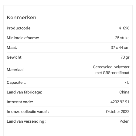
Kenmerken
Productcode:
41696
Minimale afname:
25 stuks
Maat:
37 x 44 cm
Gewicht:
70 gr
Gerecycled polyester
Materiaal:
met GRS-certificaat
Capaciteit:
7 L
Land van fabricage:
China
Intrastat code:
4202 92 91
In onze collectie vanaf :
Oktober 2022
Land van verzending :
Polen