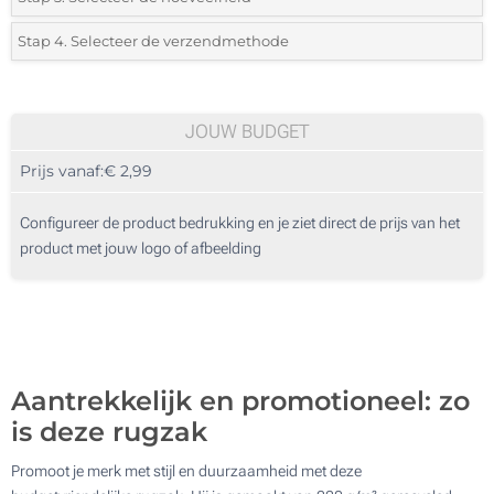
*
Selecteer uit de lijst of voeg het gewenste aantal in
Stap 4. Selecteer de verzendmethode
1 Kleur (Voorkant)
Aantal
Standard
Prijs/eenheid
2 Kleuren (Voorkant)
10
JOUW BUDGET
3 Kleuren (Voorkant)
Prijs vanaf:
€ 2,99
20
4 Kleuren (Voorkant)
50
Configureer de product bedrukking en je ziet direct de prijs van het
Digitale full colour transfer (Voorkant)
product met jouw logo of afbeelding
100
Zonder opdruk
200
Update
Kies jouw aantal :
Aantrekkelijk en promotioneel: zo
is deze rugzak
Promoot je merk met stijl en duurzaamheid met deze