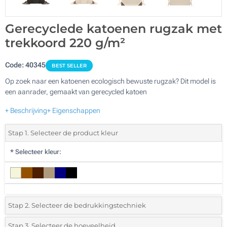
Gerecyclede katoenen rugzak met
trekkoord 220 g/m²
Code:
40345
BEST SELLER
Op zoek naar een katoenen ecologisch bewuste rugzak? Dit model is
een aanrader, gemaakt van gerecycled katoen
+ Beschrijving
+ Eigenschappen
Stap 1. Selecteer de product kleur
*
Selecteer kleur:
Stap 2. Selecteer de bedrukkingstechniek
*
Selecteer de bedrukking en kleuren van het logo:
Stap 3. Selecteer de hoeveelheid