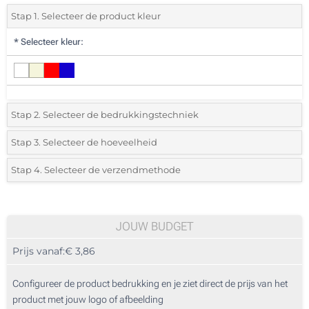
Stap 1. Selecteer de product kleur
*
Selecteer kleur:
Stap 2. Selecteer de bedrukkingstechniek
*
Selecteer de bedrukking en kleuren van het logo:
Stap 3. Selecteer de hoeveelheid
*
Selecteer uit de lijst of voeg het gewenste aantal in
Stap 4. Selecteer de verzendmethode
1 Kleur (Aan een kant)
Aantal
Standard
Prijs/eenheid
2 Kleuren (Aan een kant)
10
JOUW BUDGET
3 Kleuren (Aan een kant)
Prijs vanaf:
€ 3,86
20
4 Kleuren (Aan een kant)
50
Configureer de product bedrukking en je ziet direct de prijs van het
Sublimatie, full colour (Op het witte model)
product met jouw logo of afbeelding
100