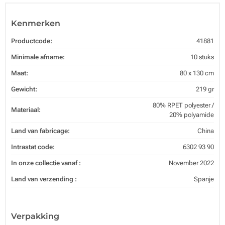
Kenmerken
Productcode:
41881
Minimale afname:
10 stuks
Maat:
80 x 130 cm
Gewicht:
219 gr
80% RPET polyester /
Materiaal:
20% polyamide
Land van fabricage:
China
Intrastat code:
6302 93 90
In onze collectie vanaf :
November 2022
Land van verzending :
Spanje
Verpakking