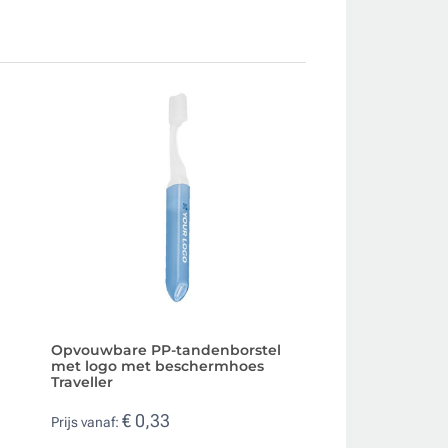
Opvouwbare PP-tandenborstel
Reisset met tande
met logo met beschermhoes
tandpasta en zee
Traveller
€ 0,55
Prijs vanaf:
€ 0,33
Prijs vanaf: