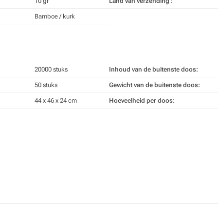
10 gr
Land van verzending :
Bamboe / kurk
20000 stuks
Inhoud van de buitenste doos:
50 stuks
Gewicht van de buitenste doos:
44 x 46 x 24 cm
Hoeveelheid per doos: