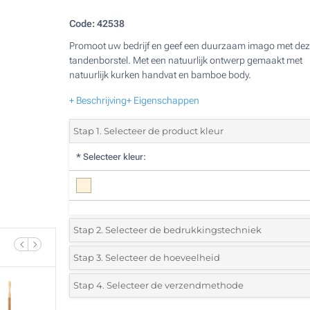
Code:
42538
Promoot uw bedrijf en geef een duurzaam imago met dez
tandenborstel. Met een natuurlijk ontwerp gemaakt met
natuurlijk kurken handvat en bamboe body.
+ Beschrijving
+ Eigenschappen
Stap 1. Selecteer de product kleur
*
Selecteer kleur:
Stap 2. Selecteer de bedrukkingstechniek
*
Selecteer de bedrukking en kleuren van het logo:
Stap 3. Selecteer de hoeveelheid
*
Selecteer uit de lijst of voeg het gewenste aantal in
Stap 4. Selecteer de verzendmethode
1 Kleur (Aan een kant)