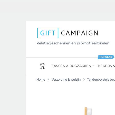
Relatiegeschenken en promotieartikelen
POPULAR
TASSEN & RUGZAKKEN
BEKERS &
Home
Verzorging & welzijn
Tandenborstels be