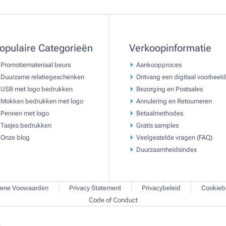
opulaire Categorieën
Verkoopinformatie
Promotiemateriaal beurs
Aankoopproces
Duurzame relatiegeschenken
Ontvang een digitaal voorbeeld
USB met logo bedrukken
Bezorging en Postsales
Mokken bedrukken met logo
Annulering en Retourneren
Pennen met logo
Betaalmethodes
Tasjes bedrukken
Gratis samples
Onze blog
Veelgestelde vragen (FAQ)
Duurzaamheidsindex
ene Voowaarden
Privacy Statement
Privacybeleid
Cookieb
Code of Conduct
.