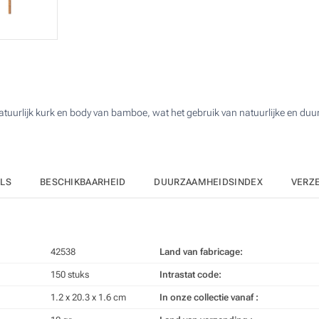
Aantal
Standard
Prijs/eenheid
Lasergravering (Aan een kant)
150
Zonder opdruk
300
750
natuurlijk kurk en body van bamboe, wat het gebruik van natuurlijke en du
1500
3000
Upd
Kies jouw aantal :
ILS
BESCHIKBAARHEID
DUURZAAMHEIDSINDEX
VERZ
42538
Land van fabricage:
150 stuks
Intrastat code:
1.2 x 20.3 x 1.6 cm
In onze collectie vanaf :