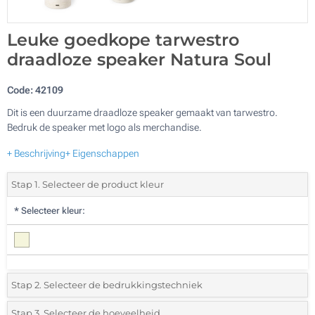
Leuke goedkope tarwestro
draadloze speaker Natura Soul
Code:
42109
Dit is een duurzame draadloze speaker gemaakt van tarwestro.
Bedruk de speaker met logo als merchandise.
+ Beschrijving
+ Eigenschappen
Stap 1. Selecteer de product kleur
*
Selecteer kleur:
Stap 2. Selecteer de bedrukkingstechniek
*
Selecteer de bedrukking en kleuren van het logo:
Stap 3. Selecteer de hoeveelheid