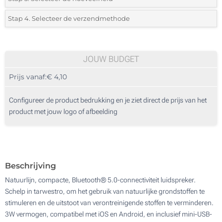
*
Selecteer uit de lijst of voeg het gewenste aantal in
Stap 4. Selecteer de verzendmethode
1 Kleur (Aan een zijde)
Aantal
Standard
Prijs/eenheid
2 Kleuren (Aan een zijde)
20
JOUW BUDGET
3 Kleuren (Aan een zijde)
Prijs vanaf:
€ 4,10
40
4 Kleuren (Aan een zijde)
100
Configureer de product bedrukking en je ziet direct de prijs van het
Zonder opdruk
product met jouw logo of afbeelding
200
400
Update
Kies jouw aantal :
Beschrijving
Natuurlijn, compacte, Bluetooth® 5.0-connectiviteit luidspreker.
Schelp in tarwestro, om het gebruik van natuurlijke grondstoffen te
stimuleren en de uitstoot van verontreinigende stoffen te verminderen.
3W vermogen, compatibel met iOS en Android, en inclusief mini-USB-