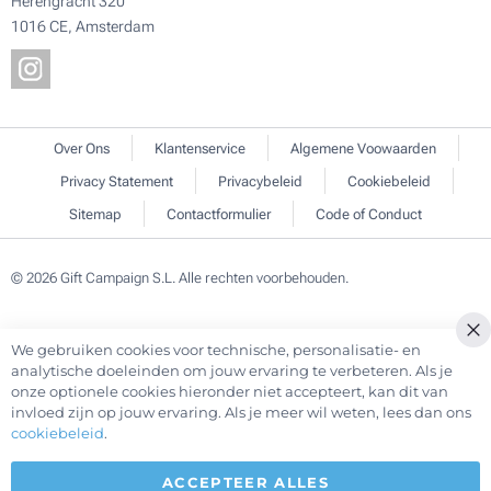
Herengracht 320
1016 CE, Amsterdam
Over Ons
Klantenservice
Algemene Voowaarden
Privacy Statement
Privacybeleid
Cookiebeleid
Sitemap
Contactformulier
Code of Conduct
© 2026 Gift Campaign S.L. Alle rechten voorbehouden.
We gebruiken cookies voor technische, personalisatie- en
Cl
analytische doeleinden om jouw ervaring te verbeteren. Als je
Co
onze optionele cookies hieronder niet accepteert, kan dit van
Ba
invloed zijn op jouw ervaring. Als je meer wil weten, lees dan ons
cookiebeleid
.
ACCEPTEER ALLES