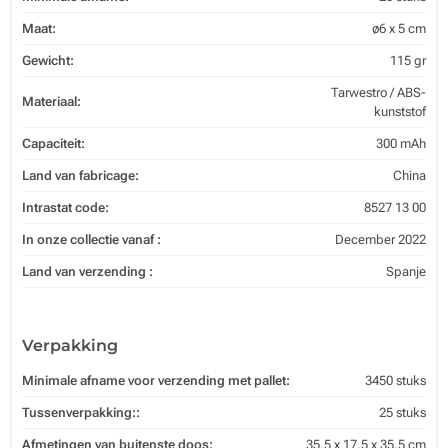
Maat:
ø6 x 5 cm
Gewicht:
115 gr
Tarwestro / ABS-
Materiaal:
kunststof
Capaciteit:
300 mAh
Land van fabricage:
China
Intrastat code:
8527 13 00
In onze collectie vanaf :
December 2022
Land van verzending :
Spanje
Verpakking
Minimale afname voor verzending met pallet:
3450 stuks
Tussenverpakking::
25 stuks
Afmetingen van buitenste doos:
35.5 x 17.5 x 35.5 cm