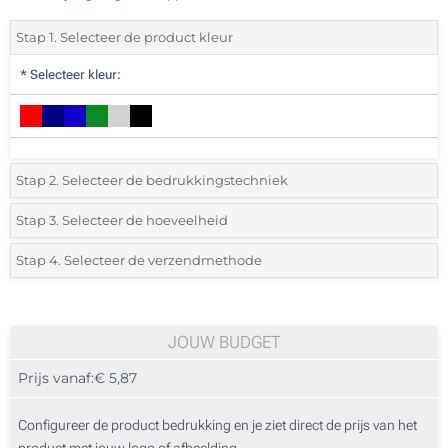
Stap 1. Selecteer de product kleur
*
Selecteer kleur:
Stap 2. Selecteer de bedrukkingstechniek
*
Selecteer de bedrukking en kleuren van het logo:
Stap 3. Selecteer de hoeveelheid
*
Selecteer uit de lijst of voeg het gewenste aantal in
Stap 4. Selecteer de verzendmethode
1 Kleur (Aan een zijde)
Aantal
Standard
Prijs/eenheid
2 Kleuren (Aan een zijde)
15
JOUW BUDGET
3 Kleuren (Aan een zijde)
Prijs vanaf:
€ 5,87
30
4 Kleuren (Aan een zijde)
75
Configureer de product bedrukking en je ziet direct de prijs van het
Lasergravering (Aan een zijde)
product met jouw logo of afbeelding