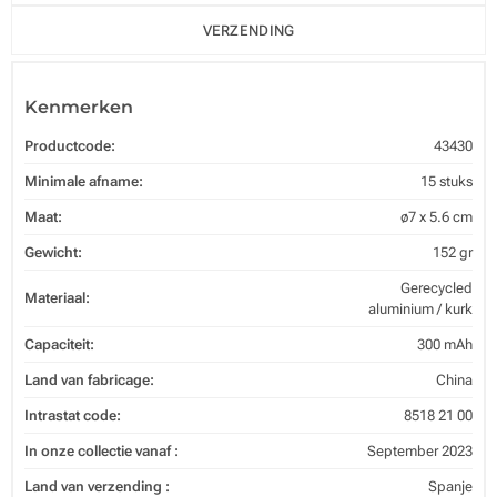
VERZENDING
Kenmerken
Productcode:
43430
Minimale afname:
15 stuks
Maat:
ø7 x 5.6 cm
Gewicht:
152 gr
Gerecycled
Materiaal:
aluminium / kurk
Capaciteit:
300 mAh
Land van fabricage:
China
Intrastat code:
8518 21 00
In onze collectie vanaf :
September 2023
Land van verzending :
Spanje