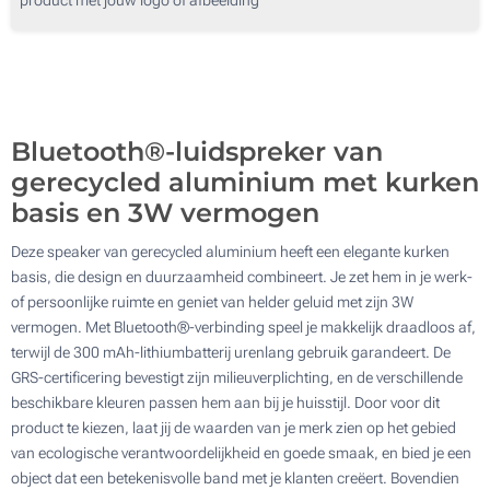
150
Zonder opdruk
300
Update
Kies jouw aantal :
Bluetooth®-luidspreker van
gerecycled aluminium met kurken
basis en 3W vermogen
Deze speaker van gerecycled aluminium heeft een elegante kurken
basis, die design en duurzaamheid combineert. Je zet hem in je werk-
of persoonlijke ruimte en geniet van helder geluid met zijn 3W
vermogen. Met Bluetooth®-verbinding speel je makkelijk draadloos af,
terwijl de 300 mAh-lithiumbatterij urenlang gebruik garandeert. De
GRS-certificering bevestigt zijn milieuverplichting, en de verschillende
beschikbare kleuren passen hem aan bij je huisstijl. Door voor dit
product te kiezen, laat jij de waarden van je merk zien op het gebied
van ecologische verantwoordelijkheid en goede smaak, en bied je een
object dat een betekenisvolle band met je klanten creëert. Bovendien