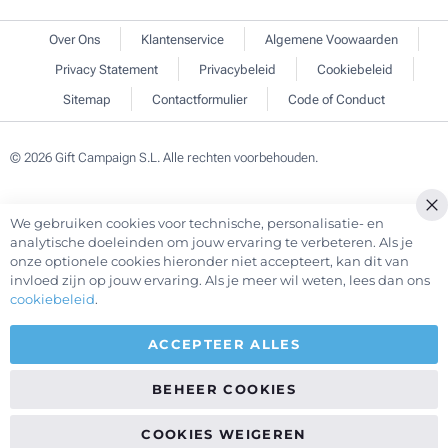
Over Ons
Klantenservice
Algemene Voowaarden
Privacy Statement
Privacybeleid
Cookiebeleid
Sitemap
Contactformulier
Code of Conduct
© 2026 Gift Campaign S.L. Alle rechten voorbehouden.
We gebruiken cookies voor technische, personalisatie- en
Cl
analytische doeleinden om jouw ervaring te verbeteren. Als je
Co
onze optionele cookies hieronder niet accepteert, kan dit van
Ba
invloed zijn op jouw ervaring. Als je meer wil weten, lees dan ons
cookiebeleid
.
ACCEPTEER ALLES
BEHEER COOKIES
COOKIES WEIGEREN