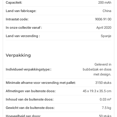
Capaciteit:
200 mAh
Land van fabricage:
China
Intrastat code:
9006 91 00
In onze collectie vanaf :
April 2020
Land van verzending :
Spanje
Verpakking
Geleverd in
Individueel verpakkingstype::
bubbelzak en doos
met design.
Minimale afname voor verzending met pallet:
3150 stuks
Afmetingen van buitenste doos:
45 x 19.3 x 35.5 cm
Inhoud van de buitenste doos:
0.03 m³
Gewicht van de buitenste doos:
7.5 kg
Hoeveelheid per doos:
50 stuks