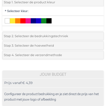
Stap 1. Selecteer de product kleur
*
Selecteer kleur:
Stap 2. Selecteer de bedrukkingstechniek
*
Selecteer de bedrukking en kleuren van het logo:
Stap 3. Selecteer de hoeveelheid
*
Selecteer uit de lijst of voeg het gewenste aantal in
Stap 4. Selecteer de verzendmethode
1 Kleur (Aan een zijde)
Aantal
Standard
Prijs/eenheid
2 Kleuren (Aan een zijde)
20
JOUW BUDGET
3 Kleuren (Aan een zijde)
Prijs vanaf:
€ 4,39
40
4 Kleuren (Aan een zijde)
100
Configureer de product bedrukking en je ziet direct de prijs van het
Zonder opdruk
product met jouw logo of afbeelding
200