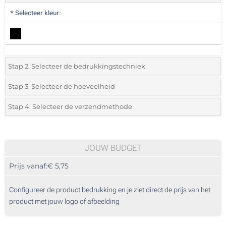
*
Selecteer kleur:
Stap 2. Selecteer de bedrukkingstechniek
*
Selecteer de bedrukking en kleuren van het logo:
Stap 3. Selecteer de hoeveelheid
*
Selecteer uit de lijst of voeg het gewenste aantal in
Stap 4. Selecteer de verzendmethode
1 Kleur (Aan een kant)
Aantal
Standard
Prijs/eenheid
2 Kleuren (Aan een kant)
5
JOUW BUDGET
3 Kleuren (Aan een kant)
Prijs vanaf:
€ 5,75
10
4 Kleuren (Aan een kant)
25
Configureer de product bedrukking en je ziet direct de prijs van het
Lasergravering (Aan een kant)
product met jouw logo of afbeelding
50
Zonder opdruk