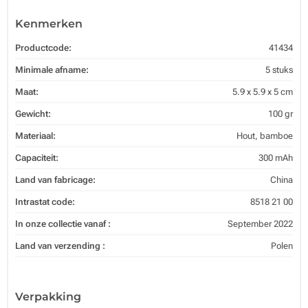
Kenmerken
Productcode:
41434
Minimale afname:
5 stuks
Maat:
5.9 x 5.9 x 5 cm
Gewicht:
100 gr
Materiaal:
Hout, bamboe
Capaciteit:
300 mAh
Land van fabricage:
China
Intrastat code:
8518 21 00
In onze collectie vanaf :
September 2022
Land van verzending :
Polen
Verpakking