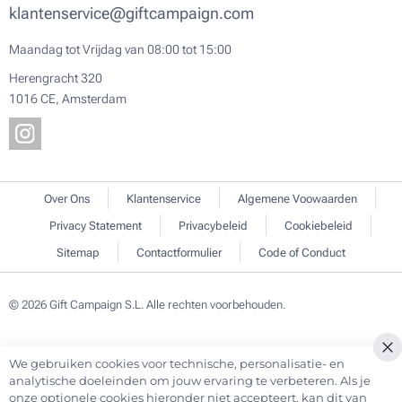
klantenservice@giftcampaign.com
Maandag tot Vrijdag van 08:00 tot 15:00
Herengracht 320
1016 CE, Amsterdam
Over Ons
Klantenservice
Algemene Voowaarden
Privacy Statement
Privacybeleid
Cookiebeleid
Sitemap
Contactformulier
Code of Conduct
© 2026 Gift Campaign S.L. Alle rechten voorbehouden.
We gebruiken cookies voor technische, personalisatie- en
Cl
analytische doeleinden om jouw ervaring te verbeteren. Als je
Co
onze optionele cookies hieronder niet accepteert, kan dit van