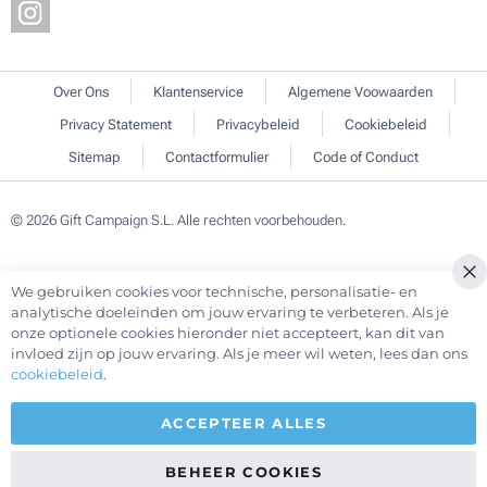
Over Ons
Klantenservice
Algemene Voowaarden
Privacy Statement
Privacybeleid
Cookiebeleid
Sitemap
Contactformulier
Code of Conduct
© 2026 Gift Campaign S.L. Alle rechten voorbehouden.
We gebruiken cookies voor technische, personalisatie- en
Cl
analytische doeleinden om jouw ervaring te verbeteren. Als je
Co
onze optionele cookies hieronder niet accepteert, kan dit van
Ba
invloed zijn op jouw ervaring. Als je meer wil weten, lees dan ons
cookiebeleid
.
ACCEPTEER ALLES
BEHEER COOKIES