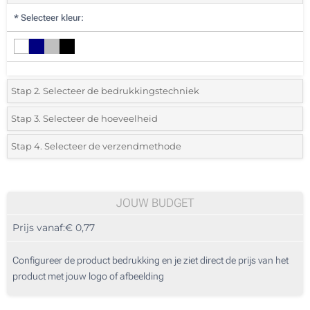
*
Selecteer kleur:
Stap 2. Selecteer de bedrukkingstechniek
*
Selecteer de bedrukking en kleuren van het logo:
Stap 3. Selecteer de hoeveelheid
*
Selecteer uit de lijst of voeg het gewenste aantal in
Stap 4. Selecteer de verzendmethode
1 Kleur (Aan een zijde)
Aantal
Standard
Prijs/eenheid
2 Kleuren (Aan een zijde)
105
JOUW BUDGET
3 Kleuren (Aan een zijde)
Prijs vanaf:
€ 0,77
210
4 Kleuren (Aan een zijde)
525
Configureer de product bedrukking en je ziet direct de prijs van het
Digitale full colour transferdruk (Aan een zijde)
product met jouw logo of afbeelding
1050
Zonder opdruk