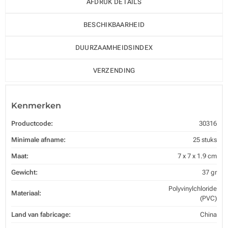
AFDRUK DETAILS
BESCHIKBAARHEID
DUURZAAMHEIDSINDEX
VERZENDING
Kenmerken
Productcode:
30316
Minimale afname:
25 stuks
Maat:
7 x 7 x 1.9 cm
Gewicht:
37 gr
Polyvinylchloride
Materiaal:
(PVC)
Land van fabricage:
China