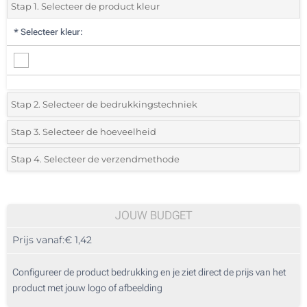
Stap 1. Selecteer de product kleur
*
Selecteer kleur:
Stap 2. Selecteer de bedrukkingstechniek
*
Selecteer de bedrukking en kleuren van het logo:
Stap 3. Selecteer de hoeveelheid
*
Selecteer uit de lijst of voeg het gewenste aantal in
Stap 4. Selecteer de verzendmethode
1 Kleur (Op het doosje)
Aantal
Standard
Prijs/eenheid
2 Kleuren (Op het doosje)
25
JOUW BUDGET
3 Kleuren (Op het doosje)
Prijs vanaf:
€ 1,42
50
4 Kleuren (Op het doosje)
125
Configureer de product bedrukking en je ziet direct de prijs van het
Doming (Op het doosje)
product met jouw logo of afbeelding
250