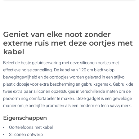
Digitale full colour bedrukking (Op het doosje)
500
Zonder opdruk
Update
Kies jouw aantal :
Geniet van elke noot zonder
externe ruis met deze oortjes met
kabel
Beleef de beste geluidservaring met deze siliconen oortjes met
effectieve noise cancelling. De kabel van 120 cm biedt volop
bewegingsvrijheid en de oordopjes worden geleverd in een stijlvol
plastic doosje voor extra bescherming en gebruiksgemak. Gebruik de
twee extra paar siliconen opzetstukjes in verschillende maten om de
pasvorm nog comfortabeler te maken. Deze gadget is een geweldige
manier om je bedrijf te promoten als een modern en tech savvy merk.
Eigenschappen
Oortelefoons met kabel
Siliconen ontwerp