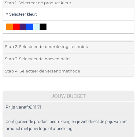
Stap 1. Selecteer de product kleur
*
Selecteer kleur:
Stap 2. Selecteer de bedrukkingstechniek
*
Selecteer de bedrukking en kleuren van het logo:
Stap 3. Selecteer de hoeveelheid
*
Selecteer uit de lijst of voeg het gewenste aantal in
Stap 4. Selecteer de verzendmethode
1 Kleur (Aan een kant)
Aantal
Standard
Prijs/eenheid
2 Kleuren (Aan een kant)
5
JOUW BUDGET
3 Kleuren (Aan een kant)
Prijs vanaf:
€ 11,71
10
4 Kleuren (Aan een kant)
25
Configureer de product bedrukking en je ziet direct de prijs van het
Lasergravering (Aan een kant)
product met jouw logo of afbeelding
50