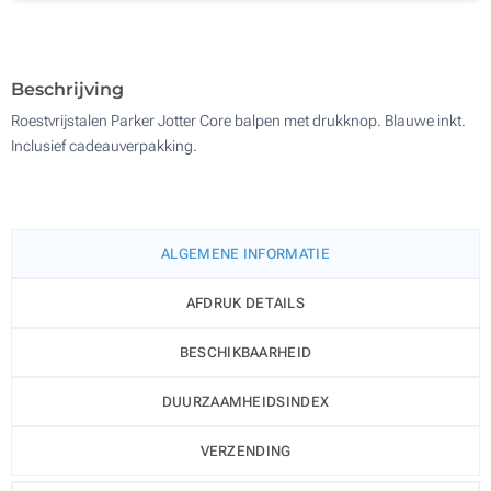
Digitale full colour bedrukking (Aan een kant)
100
Zonder opdruk
Update
Kies jouw aantal :
Beschrijving
Roestvrijstalen Parker Jotter Core balpen met drukknop. Blauwe inkt.
Inclusief cadeauverpakking.
ALGEMENE INFORMATIE
AFDRUK DETAILS
BESCHIKBAARHEID
DUURZAAMHEIDSINDEX
VERZENDING