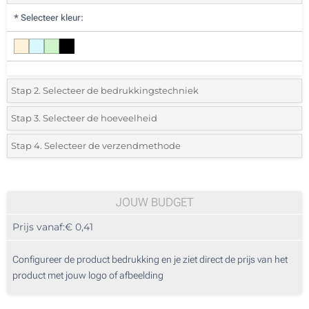
*
Selecteer kleur:
Stap 2. Selecteer de bedrukkingstechniek
*
Selecteer de bedrukking en kleuren van het logo:
Stap 3. Selecteer de hoeveelheid
*
Selecteer uit de lijst of voeg het gewenste aantal in
Stap 4. Selecteer de verzendmethode
1 Kleur (Op de clip)
Aantal
Standard
Prijs/eenheid
2 Kleuren (Op de clip)
50
JOUW BUDGET
3 Kleuren (Op de clip)
Prijs vanaf:
€ 0,41
100
4 Kleuren (Op de clip)
250
Configureer de product bedrukking en je ziet direct de prijs van het
Zonder opdruk
product met jouw logo of afbeelding
500