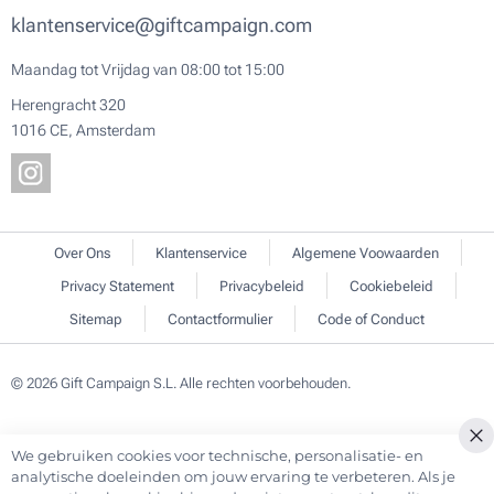
klantenservice@giftcampaign.com
Maandag tot Vrijdag van 08:00 tot 15:00
Herengracht 320
1016 CE, Amsterdam
Over Ons
Klantenservice
Algemene Voowaarden
Privacy Statement
Privacybeleid
Cookiebeleid
Sitemap
Contactformulier
Code of Conduct
© 2026 Gift Campaign S.L. Alle rechten voorbehouden.
We gebruiken cookies voor technische, personalisatie- en
Cl
analytische doeleinden om jouw ervaring te verbeteren. Als je
Co