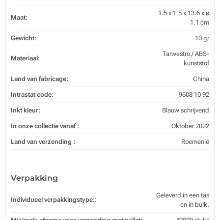
1.5 x 1.5 x 13.6 x ø
Maat:
1.1 cm
Gewicht:
10 gr
Tarwestro / ABS-
Materiaal:
kunststof
Land van fabricage:
China
Intrastat code:
9608 10 92
Inkt kleur:
Blauw schrijvend
In onze collectie vanaf :
Oktober 2022
Land van verzending :
Roemenië
Verpakking
Geleverd in een tas
Individueel verpakkingstype::
en in bulk.