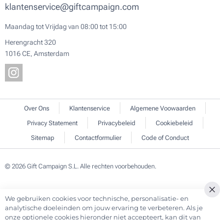
klantenservice@giftcampaign.com
Maandag tot Vrijdag van 08:00 tot 15:00
Herengracht 320
1016 CE, Amsterdam
Over Ons
Klantenservice
Algemene Voowaarden
Privacy Statement
Privacybeleid
Cookiebeleid
Sitemap
Contactformulier
Code of Conduct
© 2026 Gift Campaign S.L. Alle rechten voorbehouden.
We gebruiken cookies voor technische, personalisatie- en
Cl
analytische doeleinden om jouw ervaring te verbeteren. Als je
Co
onze optionele cookies hieronder niet accepteert, kan dit van