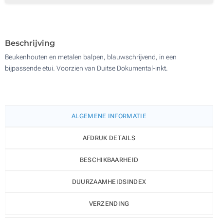
4 Kleuren (Op de pen)
200
1 Kleur (Op de pen)
Update
Kies jouw aantal :
Beschrijving
Digitale full colour bedrukking (Op het doosje)
Beukenhouten en metalen balpen, blauwschrijvend, in een
bijpassende etui. Voorzien van Duitse Dokumental-inkt.
Zonder opdruk
ALGEMENE INFORMATIE
AFDRUK DETAILS
BESCHIKBAARHEID
DUURZAAMHEIDSINDEX
VERZENDING