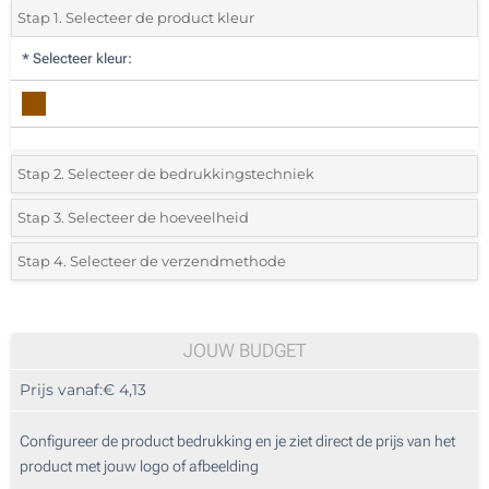
Stap 1. Selecteer de product kleur
*
Selecteer kleur:
Stap 2. Selecteer de bedrukkingstechniek
*
Selecteer de bedrukking en kleuren van het logo:
Stap 3. Selecteer de hoeveelheid
*
Selecteer uit de lijst of voeg het gewenste aantal in
Stap 4. Selecteer de verzendmethode
1 Kleur (Op het doosje)
Aantal
Standard
Prijs/eenheid
2 Kleuren (Op het doosje)
10
JOUW BUDGET
1 Kleur (Op de pen)
Prijs vanaf:
€ 4,13
20
2 Kleuren (Op de pen)
50
Configureer de product bedrukking en je ziet direct de prijs van het
3 Kleuren (Op de pen)
product met jouw logo of afbeelding
100