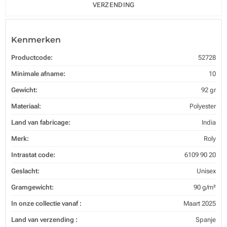
VERZENDING
Kenmerken
Productcode:
52728
Minimale afname:
10
Gewicht:
92 gr
Materiaal:
Polyester
Land van fabricage:
India
Merk:
Roly
Intrastat code:
6109 90 20
Geslacht:
Unisex
Gramgewicht:
90 g/m²
In onze collectie vanaf :
Maart 2025
Land van verzending :
Spanje