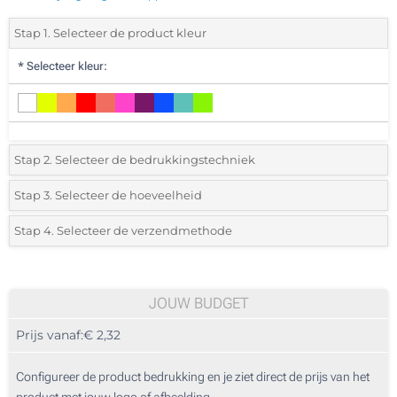
Stap 1. Selecteer de product kleur
*
Selecteer kleur:
Stap 2. Selecteer de bedrukkingstechniek
*
Selecteer de bedrukking en kleuren van het logo:
Stap 3. Selecteer de hoeveelheid
*
Selecteer het aantal 10 (Totale bestelling)
Stap 4. Selecteer de verzendmethode
Digitale kleuren transfer (Aan een kant)
Standard
Selecteer een kleur om de beschikbare hoeveelheden en maten te zien.
Zonder opdruk
JOUW BUDGET
Bereken prijs
Prijs vanaf:
€ 2,32
Configureer de product bedrukking en je ziet direct de prijs van het
product met jouw logo of afbeelding