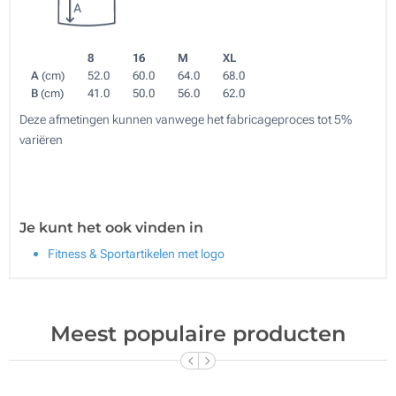
8
16
M
XL
A
(cm)
52.0
60.0
64.0
68.0
B
(cm)
41.0
50.0
56.0
62.0
Deze afmetingen kunnen vanwege het fabricageproces tot 5%
variëren
Je kunt het ook vinden in
Fitness & Sportartikelen met logo
Meest populaire producten