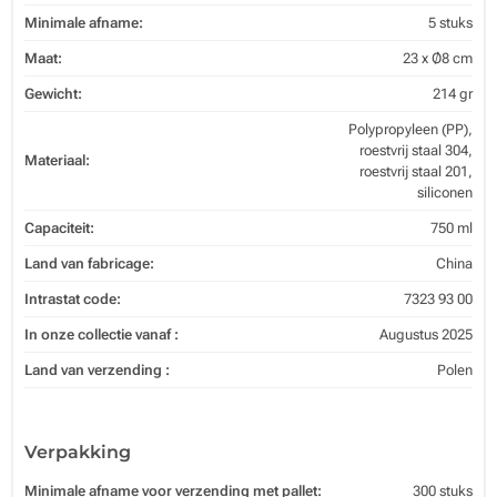
Minimale afname:
5 stuks
Maat:
23 x Ø8 cm
Gewicht:
214 gr
Polypropyleen (PP),
roestvrij staal 304,
Materiaal:
roestvrij staal 201,
siliconen
Capaciteit:
750 ml
Land van fabricage:
China
Intrastat code:
7323 93 00
In onze collectie vanaf :
Augustus 2025
Land van verzending :
Polen
Verpakking
Minimale afname voor verzending met pallet:
300 stuks