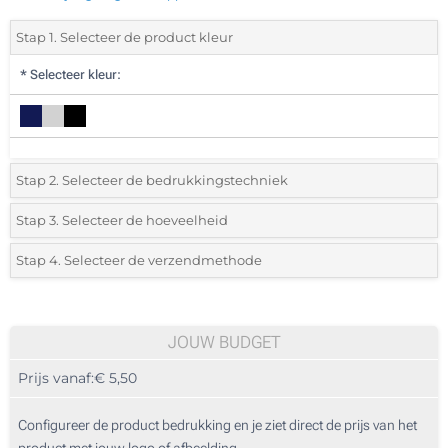
Stap 1. Selecteer de product kleur
*
Selecteer kleur:
Stap 2. Selecteer de bedrukkingstechniek
*
Selecteer de bedrukking en kleuren van het logo:
Stap 3. Selecteer de hoeveelheid
*
Selecteer uit de lijst of voeg het gewenste aantal in
Stap 4. Selecteer de verzendmethode
1 Kleur (Aan een kant)
Aantal
Standard
Prijs/eenheid
2 Kleuren (Aan een kant)
5
JOUW BUDGET
1 Kleur (Rondom geprint)
Prijs vanaf:
€ 5,50
10
Lasergravering (Aan een kant)
25
Configureer de product bedrukking en je ziet direct de prijs van het
Zonder opdruk
product met jouw logo of afbeelding