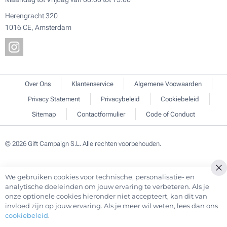
Herengracht 320
1016 CE, Amsterdam
Over Ons
Klantenservice
Algemene Voowaarden
Privacy Statement
Privacybeleid
Cookiebeleid
Sitemap
Contactformulier
Code of Conduct
© 2026 Gift Campaign S.L. Alle rechten voorbehouden.
We gebruiken cookies voor technische, personalisatie- en
Cl
analytische doeleinden om jouw ervaring te verbeteren. Als je
Co
onze optionele cookies hieronder niet accepteert, kan dit van
Ba
invloed zijn op jouw ervaring. Als je meer wil weten, lees dan ons
cookiebeleid
.