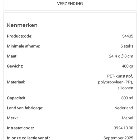
VERZENDING
Kenmerken
Productcode:
54405
Minimale afname:
5 stuks
Maat:
24.4 x Ø 8 cm
Gewicht:
480 gr
PET-kunststof,
Materiaal:
polypropyleen (PP),
siliconen
Capaciteit:
800 ml
Land van fabricage:
Nederland
Merk:
Mepal
Intrastat code:
3924 10 00
In onze collectie vanaf :
September 2025