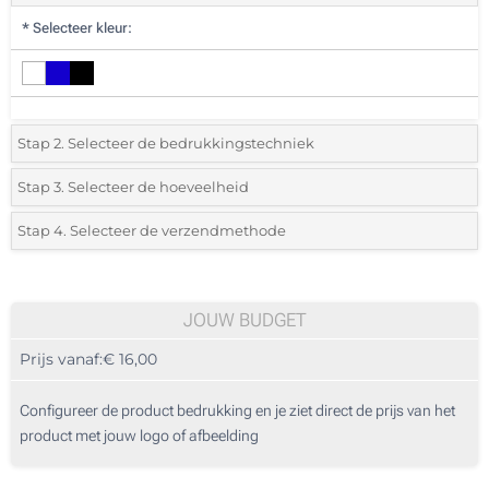
*
Selecteer kleur:
Stap 2. Selecteer de bedrukkingstechniek
*
Selecteer de bedrukking en kleuren van het logo:
Stap 3. Selecteer de hoeveelheid
*
Selecteer uit de lijst of voeg het gewenste aantal in
Stap 4. Selecteer de verzendmethode
1 Kleur (Aan een zijde)
Aantal
Standard
Prijs/eenheid
2 Kleuren (Aan een zijde)
5
JOUW BUDGET
3 Kleuren (Aan een zijde)
Prijs vanaf:
€ 16,00
10
4 Kleuren (Aan een zijde)
25
Configureer de product bedrukking en je ziet direct de prijs van het
Zonder opdruk
product met jouw logo of afbeelding
50