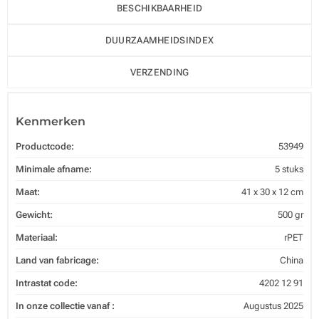
BESCHIKBAARHEID
DUURZAAMHEIDSINDEX
VERZENDING
Kenmerken
Productcode:
53949
Minimale afname:
5 stuks
Maat:
41 x 30 x 12 cm
Gewicht:
500 gr
Materiaal:
rPET
Land van fabricage:
China
Intrastat code:
4202 12 91
In onze collectie vanaf :
Augustus 2025