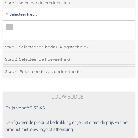
Stap 1. Selecteer de product kleur
*
Selecteer kleur:
Stap 2. Selecteer de bedrukkingstechniek
*
Selecteer de bedrukking en kleuren van het logo:
Stap 3. Selecteer de hoeveelheid
*
Selecteer uit de lijst of voeg het gewenste aantal in
Stap 4. Selecteer de verzendmethode
1 Kleur (Aan een kant)
Aantal
Standard
Prijs/eenheid
2 Kleuren (Aan een kant)
5
JOUW BUDGET
Digitale full colour transfer (Aan een kant)
Prijs vanaf:
€ 32,46
10
Lasergravering (Op het plaatje)
25
Configureer de product bedrukking en je ziet direct de prijs van het
Zonder opdruk
product met jouw logo of afbeelding
50