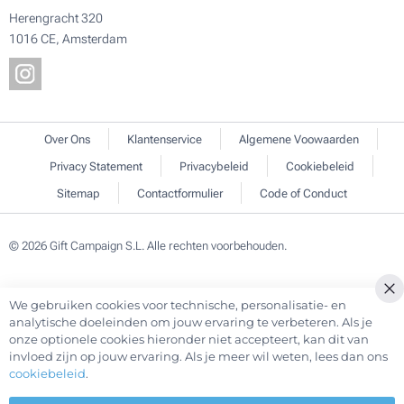
Herengracht 320
1016 CE, Amsterdam
Over Ons
Klantenservice
Algemene Voowaarden
Privacy Statement
Privacybeleid
Cookiebeleid
Sitemap
Contactformulier
Code of Conduct
© 2026 Gift Campaign S.L. Alle rechten voorbehouden.
We gebruiken cookies voor technische, personalisatie- en
Cl
analytische doeleinden om jouw ervaring te verbeteren. Als je
Co
onze optionele cookies hieronder niet accepteert, kan dit van
Ba
invloed zijn op jouw ervaring. Als je meer wil weten, lees dan ons
cookiebeleid
.