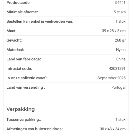
Productcode:
54441
Minimale afname:
5 stuks
Bestellen kan enkel in veelvouden van:
1 stuk
Maat:
39 x 28 x 3 cm
Gewicht:
260 gr
Materiaal:
Nylon
Land van fabricage:
China
Intrastat code:
42021291
In onze collectie vanaf :
September 2025
Land van verzending :
Portugal
Verpakking
Tussenverpakking::
1 stuk
Afmetingen van buitenste doos:
30 x 43 x 34 cm