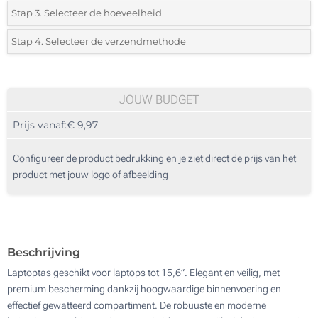
*
Selecteer de bedrukking en kleuren van het logo:
Stap 3. Selecteer de hoeveelheid
*
Selecteer uit de lijst of voeg het gewenste aantal in
Stap 4. Selecteer de verzendmethode
1 Kleur (Aan een kant)
Aantal
Standard
Prijs/eenheid
2 Kleuren (Aan een kant)
5
JOUW BUDGET
3 Kleuren (Aan een kant)
Prijs vanaf:
€ 9,97
10
4 Kleuren (Aan een kant)
25
Configureer de product bedrukking en je ziet direct de prijs van het
Full colour (Aan een kant)
product met jouw logo of afbeelding
50
Zonder opdruk
100
Update
Kies jouw aantal :
Beschrijving
Laptoptas geschikt voor laptops tot 15,6”. Elegant en veilig, met
premium bescherming dankzij hoogwaardige binnenvoering en
effectief gewatteerd compartiment. De robuuste en moderne