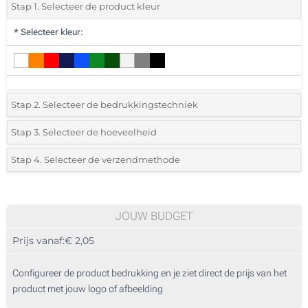
Stap 1. Selecteer de product kleur
*
Selecteer kleur:
Stap 2. Selecteer de bedrukkingstechniek
*
Selecteer de bedrukking en kleuren van het logo:
Stap 3. Selecteer de hoeveelheid
*
Selecteer het aantal 25 (Totale bestelling)
Stap 4. Selecteer de verzendmethode
1 Kleur (Aan een kant)
Standard
Selecteer een kleur om de beschikbare hoeveelheden en maten te zien.
2 Kleuren (Aan een kant)
JOUW BUDGET
3 Kleuren (Aan een kant)
Bereken prijs
Prijs vanaf:
€ 2,05
4 Kleuren (Aan een kant)
Configureer de product bedrukking en je ziet direct de prijs van het
Textiel digitale full colour transfer (Aan een kant)
product met jouw logo of afbeelding