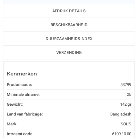
AFDRUK DETAILS
BESCHIKBAARHEID
DUURZAAMHEIDSINDEX
VERZENDING
Kenmerken
Productcode:
53799
Minimale afname:
25
Gewicht:
142 gr
Land van fabricage:
Bangladesh
Merk:
SOL'S
Intrastat code:
6109 10 00