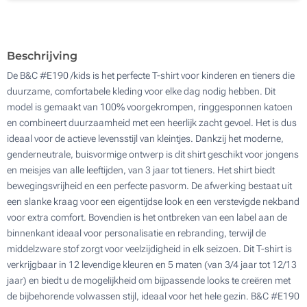
Zonder opdruk
Beschrijving
De B&C #E190 /kids is het perfecte T-shirt voor kinderen en tieners die
duurzame, comfortabele kleding voor elke dag nodig hebben. Dit
model is gemaakt van 100% voorgekrompen, ringgesponnen katoen
en combineert duurzaamheid met een heerlijk zacht gevoel. Het is dus
ideaal voor de actieve levensstijl van kleintjes. Dankzij het moderne,
genderneutrale, buisvormige ontwerp is dit shirt geschikt voor jongens
en meisjes van alle leeftijden, van 3 jaar tot tieners. Het shirt biedt
bewegingsvrijheid en een perfecte pasvorm. De afwerking bestaat uit
een slanke kraag voor een eigentijdse look en een verstevigde nekband
voor extra comfort. Bovendien is het ontbreken van een label aan de
binnenkant ideaal voor personalisatie en rebranding, terwijl de
middelzware stof zorgt voor veelzijdigheid in elk seizoen. Dit T-shirt is
verkrijgbaar in 12 levendige kleuren en 5 maten (van 3/4 jaar tot 12/13
jaar) en biedt u de mogelijkheid om bijpassende looks te creëren met
de bijbehorende volwassen stijl, ideaal voor het hele gezin. B&C #E190