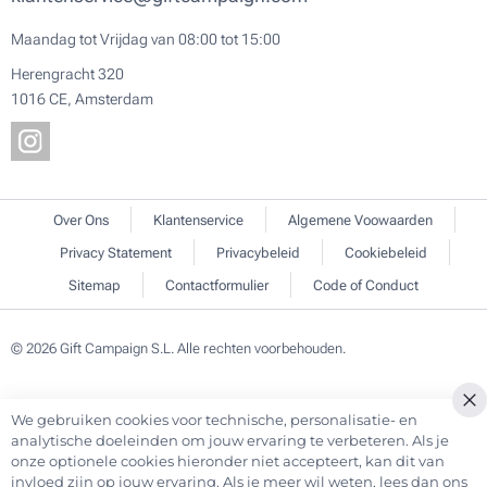
Maandag tot Vrijdag van 08:00 tot 15:00
Herengracht 320
1016 CE, Amsterdam
Over Ons
Klantenservice
Algemene Voowaarden
Privacy Statement
Privacybeleid
Cookiebeleid
Sitemap
Contactformulier
Code of Conduct
© 2026 Gift Campaign S.L. Alle rechten voorbehouden.
We gebruiken cookies voor technische, personalisatie- en
Cl
analytische doeleinden om jouw ervaring te verbeteren. Als je
Co
onze optionele cookies hieronder niet accepteert, kan dit van
Ba
invloed zijn op jouw ervaring. Als je meer wil weten, lees dan ons