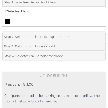
Stap 1. Selecteer de product kleur
*
Selecteer kleur:
Stap 2. Selecteer de bedrukkingstechniek
*
Selecteer de bedrukking en kleuren van het logo:
Stap 3. Selecteer de hoeveelheid
*
Selecteer het aantal 10 (Totale bestelling)
Stap 4. Selecteer de verzendmethode
1 Kleur (Aan een kant)
Standard
Selecteer een kleur om de beschikbare hoeveelheden en maten te zien.
2 Kleuren (Aan een kant)
JOUW BUDGET
3 Kleuren (Aan een kant)
Bereken prijs
Prijs vanaf:
€ 3,00
4 Kleuren (Aan een kant)
Configureer de product bedrukking en je ziet direct de prijs van het
Full colour (Aan een kant)
product met jouw logo of afbeelding