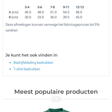
3-4
5-6
7-8
9-11
12-13
A
(cm)
45.0
48.0
51.0
54.5
58.0
B
(cm)
30.0
33.0
36.0
39.5
43.0
Deze afmetingen kunnen vanwege het fabricageproces tot 5%
variëren
Je kunt het ook vinden in
Bedrijfskleding bedrukken
T-shirt bedrukken
Meest populaire producten