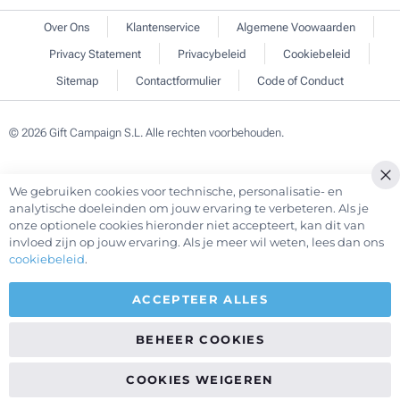
Over Ons
Klantenservice
Algemene Voowaarden
Privacy Statement
Privacybeleid
Cookiebeleid
Sitemap
Contactformulier
Code of Conduct
© 2026 Gift Campaign S.L. Alle rechten voorbehouden.
We gebruiken cookies voor technische, personalisatie- en
Cl
analytische doeleinden om jouw ervaring te verbeteren. Als je
Co
onze optionele cookies hieronder niet accepteert, kan dit van
Ba
invloed zijn op jouw ervaring. Als je meer wil weten, lees dan ons
cookiebeleid
.
ACCEPTEER ALLES
BEHEER COOKIES
COOKIES WEIGEREN