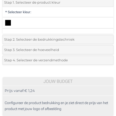
Stap 1. Selecteer de product kleur
*
Selecteer kleur:
Stap 2. Selecteer de bedrukkingstechniek
*
Selecteer de bedrukking en kleuren van het logo:
Stap 3. Selecteer de hoeveelheid
*
Selecteer uit de lijst of voeg het gewenste aantal in
Stap 4. Selecteer de verzendmethode
Sublimatie, full colour (Op een zonnescherm)
Aantal
Standard
Prijs/eenheid
Zonder opdruk
25
JOUW BUDGET
Prijs vanaf:
€ 1,24
50
125
Configureer de product bedrukking en je ziet direct de prijs van het
product met jouw logo of afbeelding
250