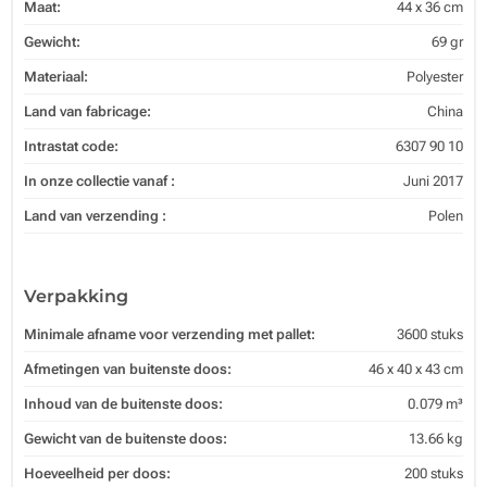
Maat:
44 x 36 cm
Gewicht:
69 gr
Materiaal:
Polyester
Land van fabricage:
China
Intrastat code:
6307 90 10
In onze collectie vanaf :
Juni 2017
Land van verzending :
Polen
Verpakking
Minimale afname voor verzending met pallet:
3600 stuks
Afmetingen van buitenste doos:
46 x 40 x 43 cm
Inhoud van de buitenste doos:
0.079 m³
Gewicht van de buitenste doos:
13.66 kg
Hoeveelheid per doos:
200 stuks