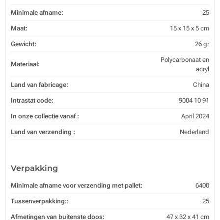
Minimale afname:
25
Maat:
15 x 15 x 5 cm
Gewicht:
26 gr
Polycarbonaat en
Materiaal:
acryl
Land van fabricage:
China
Intrastat code:
9004 10 91
In onze collectie vanaf :
April 2024
Land van verzending :
Nederland
Verpakking
Minimale afname voor verzending met pallet:
6400
Tussenverpakking::
25
Afmetingen van buitenste doos:
47 x 32 x 41 cm