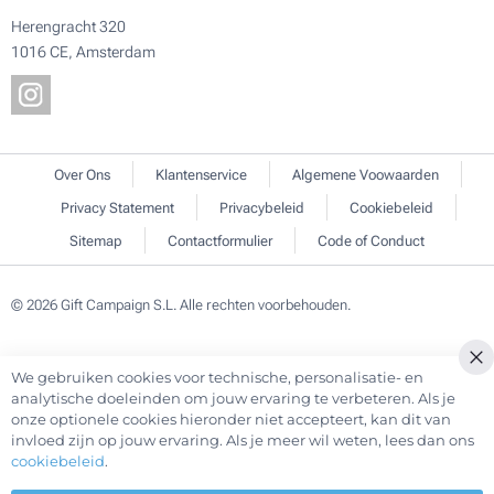
Herengracht 320
1016 CE, Amsterdam
Over Ons
Klantenservice
Algemene Voowaarden
Privacy Statement
Privacybeleid
Cookiebeleid
Sitemap
Contactformulier
Code of Conduct
© 2026 Gift Campaign S.L. Alle rechten voorbehouden.
We gebruiken cookies voor technische, personalisatie- en
Cl
analytische doeleinden om jouw ervaring te verbeteren. Als je
Co
onze optionele cookies hieronder niet accepteert, kan dit van
Ba
invloed zijn op jouw ervaring. Als je meer wil weten, lees dan ons
cookiebeleid
.