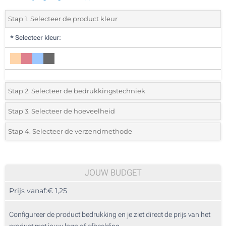
Stap 1. Selecteer de product kleur
*
Selecteer kleur:
Stap 2. Selecteer de bedrukkingstechniek
*
Selecteer de bedrukking en kleuren van het logo:
Stap 3. Selecteer de hoeveelheid
*
Selecteer uit de lijst of voeg het gewenste aantal in
Stap 4. Selecteer de verzendmethode
1 Kleur (Op het pootje)
Aantal
Standard
Prijs/eenheid
2 Kleuren (Op het pootje)
25
JOUW BUDGET
3 Kleuren (Op het pootje)
Prijs vanaf:
€ 1,25
50
4 Kleuren (Op het pootje)
125
Configureer de product bedrukking en je ziet direct de prijs van het
Afdrukken - 3D digitaal printen (Op het pootje)
product met jouw logo of afbeelding