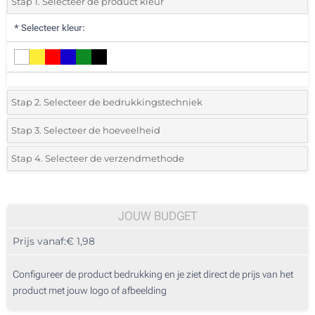
Stap 1. Selecteer de product kleur
*
Selecteer kleur:
Stap 2. Selecteer de bedrukkingstechniek
*
Selecteer de bedrukking en kleuren van het logo:
Stap 3. Selecteer de hoeveelheid
*
Selecteer uit de lijst of voeg het gewenste aantal in
Stap 4. Selecteer de verzendmethode
1 Kleur (Voorzijde)
Aantal
Standard
Prijs/eenheid
2 Kleuren (Voorzijde)
55
JOUW BUDGET
3 Kleuren (Voorzijde)
Prijs vanaf:
€ 1,98
110
4 Kleuren (Voorzijde)
275
Configureer de product bedrukking en je ziet direct de prijs van het
Zonder opdruk
product met jouw logo of afbeelding
550