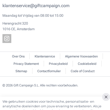
klantenservice@giftcampaign.com
Maandag tot Vrijdag van 08:00 tot 15:00
Herengracht 320
1016 CE, Amsterdam
Over Ons
Klantenservice
Algemene Voowaarden
Privacy Statement
Privacybeleid
Cookiebeleid
Sitemap
Contactformulier
Code of Conduct
© 2026 Gift Campaign S.L. Alle rechten voorbehouden.
We gebruiken cookies voor technische, personalisatie- en
Cl
analytische doeleinden om jouw ervaring te verbeteren. Als je
Co