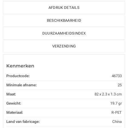
AFDRUK DETAILS
BESCHIKBAARHEID
DUURZAAMHEIDSINDEX
VERZENDING
Kenmerken
Productcode:
46733
Minimale afname:
25
Maat:
82 x 2.3 x 1.3 cm
Gewicht:
19.7 gr
Materiaal:
R-PET
Land van fabricage:
China