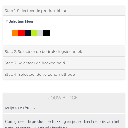
Stap 1. Selecteer de product kleur
*
Selecteer kleur:
Stap 2. Selecteer de bedrukkingstechniek
*
Selecteer de bedrukking en kleuren van het logo:
Stap 3. Selecteer de hoeveelheid
*
Selecteer uit de lijst of voeg het gewenste aantal in
Stap 4. Selecteer de verzendmethode
1 Kleur (Aan een kant)
Aantal
Standard
Prijs/eenheid
Zonder opdruk
25
JOUW BUDGET
Prijs vanaf:
€ 1,20
50
125
Configureer de product bedrukking en je ziet direct de prijs van het
product met jouw logo of afbeelding