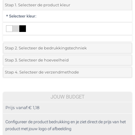
Stap 1. Selecteer de product kleur
*
Selecteer kleur:
Stap 2. Selecteer de bedrukkingstechniek
*
Selecteer de bedrukking en kleuren van het logo:
Stap 3. Selecteer de hoeveelheid
*
Selecteer uit de lijst of voeg het gewenste aantal in
Stap 4. Selecteer de verzendmethode
1 Kleur (Aan een kant)
Aantal
Standard
Prijs/eenheid
Doming (Aan een kant)
25
JOUW BUDGET
Zonder opdruk
Prijs vanaf:
€ 1,18
50
125
Configureer de product bedrukking en je ziet direct de prijs van het
product met jouw logo of afbeelding
250