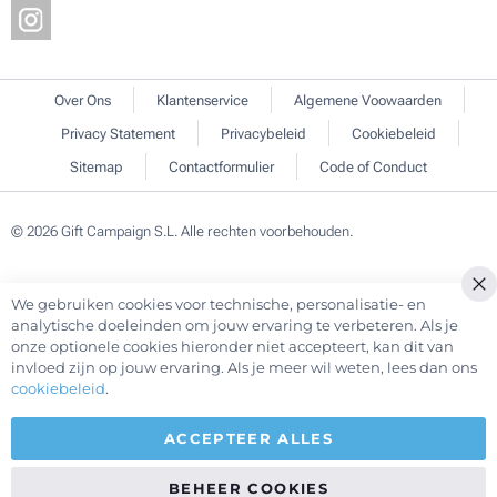
Over Ons
Klantenservice
Algemene Voowaarden
Privacy Statement
Privacybeleid
Cookiebeleid
Sitemap
Contactformulier
Code of Conduct
© 2026 Gift Campaign S.L. Alle rechten voorbehouden.
We gebruiken cookies voor technische, personalisatie- en
Cl
analytische doeleinden om jouw ervaring te verbeteren. Als je
Co
onze optionele cookies hieronder niet accepteert, kan dit van
Ba
invloed zijn op jouw ervaring. Als je meer wil weten, lees dan ons
cookiebeleid
.
ACCEPTEER ALLES
BEHEER COOKIES