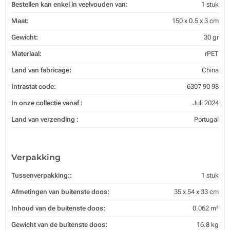
Bestellen kan enkel in veelvouden van:
1 stuk
Maat:
150 x 0.5 x 3 cm
Gewicht:
30 gr
Materiaal:
rPET
Land van fabricage:
China
Intrastat code:
6307 90 98
In onze collectie vanaf :
Juli 2024
Land van verzending :
Portugal
Verpakking
Tussenverpakking::
1 stuk
Afmetingen van buitenste doos:
35 x 54 x 33 cm
Inhoud van de buitenste doos:
0.062 m³
Gewicht van de buitenste doos:
16.8 kg