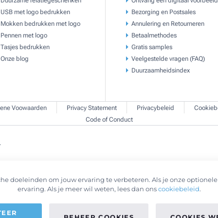
Duurzame relatiegeschenken
Ontvang een digitaal voorbeeld
USB met logo bedrukken
Bezorging en Postsales
Mokken bedrukken met logo
Annulering en Retourneren
Pennen met logo
Betaalmethodes
Tasjes bedrukken
Gratis samples
Onze blog
Veelgestelde vragen (FAQ)
Duurzaamheidsindex
ene Voowaarden
Privacy Statement
Privacybeleid
Cookieb
Code of Conduct
.
he doeleinden om jouw ervaring te verbeteren. Als je onze optionele 
ervaring. Als je meer wil weten, lees dan ons
cookiebeleid
.
TEER
BEHEER COOKIES
COOKIES W