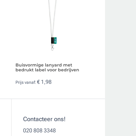
Buisvormige lanyard met
Bedrukte lanyard
bedrukt label voor bedrijven
veiligheidssluitin
€ 1,98
€ 0,35
Prijs vanaf:
Prijs vanaf:
Contacteer ons!
020 808 3348