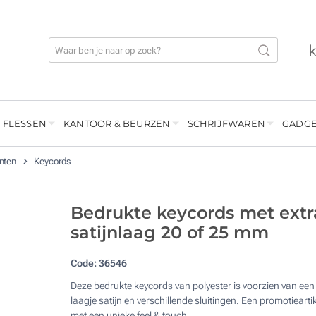
 FLESSEN
KANTOOR & BEURZEN
SCHRIJFWAREN
GADGE
enten
Keycords
Bedrukte keycords met extr
satijnlaag 20 of 25 mm
Code:
36546
Deze bedrukte keycords van polyester is voorzien van een
laagje satijn en verschillende sluitingen. Een promotieartik
met een unieke feel & touch.