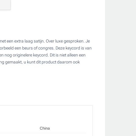
al
.7
t
et een extra laag satijn. Over luxe gesproken. Je
oorbeeld een beurs of congres. Deze keycord is van
 nog originelere keycord. Dit is niet alleen een
 cm
haak
ling gemaakt, u kunt dit product daarom ook
ate
China