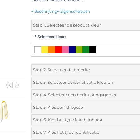
+ Beschrijving
+ Eigenschappen
Stap 1. Selecteer de product kleur
*
Selecteer kleur:
Stap 2. Selecteer de breedte
*
Selecteer de breedte van de nekband:
Stap 3. Selecteer personalisatie kleuren
*
Selecteer de bedrukking en kleuren van het logo:
Stap 4. Selecteer een bedrukkingsgebied
20mm
25mm
*
Waar wil je jouw logo bedrukken:
Stap 5. Kies een klikgesp
Afdruk in in 1 Kleur
*
Laat ons weten of je een klikgesp wilt toevoegen:
Stap 6. Kies het type karabijnhaak
Afdruk in 2 Kleuren
Enkelzijdig
Stap 7. Kies het type identificatie
Standaard
Metalen
Ovale
Afdruk in 3 Kleuren
Zonder sluiting
Met sluiting
metalen
ovale
karabijnh