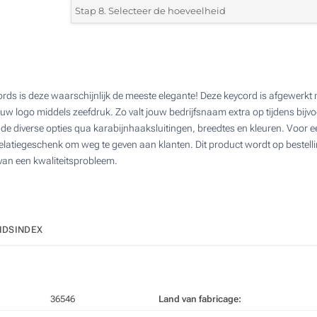
karabijnhaak
karabijnhaak
van meta
Stap 8. Selecteer de hoeveelheid
Zonder
9.4 x 6.1 cm
10.6 x 6
in zwar
Afdruk in 4 Kleuren
identificatie
cm
*
Selecteer uit de lijst of voeg het gewenste aantal in
Zonder opdruk
100
200
ds is deze waarschijnlijk de meeste elegante! Deze keycord is afgewerkt m
uw logo middels zeefdruk. Zo valt jouw bedrijfsnaam extra op tijdens bijv
500
de diverse opties qua karabijnhaaksluitingen, breedtes en kleuren. Voor een
10.1 x 15.5
8.7 x 5.3 cm
5.3 x 8.5
Karabijnhaak
Krokodil
Karabijn
cm
l relatiegeschenk om weg te geven aan klanten. Dit product wordt op bestel
clip
karabijnhaak
combi
1000
 van een kwaliteitsprobleem.
2000
Upd
Kies jouw aantal :
IDSINDEX
Uitschuifbare
clip
36546
Land van fabricage: