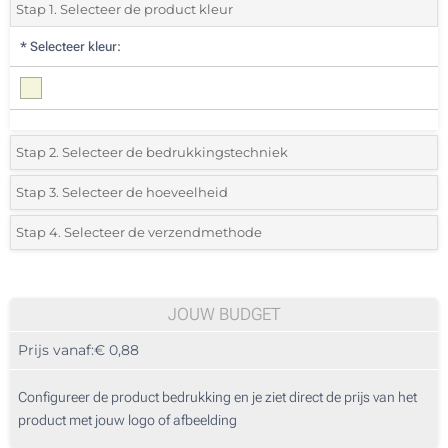
Stap 1. Selecteer de product kleur
*
Selecteer kleur:
Stap 2. Selecteer de bedrukkingstechniek
*
Selecteer de bedrukking en kleuren van het logo:
Stap 3. Selecteer de hoeveelheid
*
Selecteer uit de lijst of voeg het gewenste aantal in
Stap 4. Selecteer de verzendmethode
1 Kleur (Op het houten detail)
Aantal
Standard
Prijs/eenheid
2 Kleuren (Op het houten detail)
25
JOUW BUDGET
3 Kleuren (Op het houten detail)
Prijs vanaf:
€ 0,88
50
4 Kleuren (Op het houten detail)
125
Configureer de product bedrukking en je ziet direct de prijs van het
Doming (Op het houten detail)
product met jouw logo of afbeelding
250