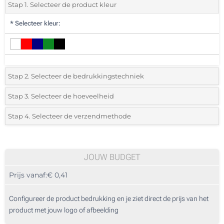
Stap 1. Selecteer de product kleur
*
Selecteer kleur:
Stap 2. Selecteer de bedrukkingstechniek
*
Selecteer de bedrukking en kleuren van het logo:
Stap 3. Selecteer de hoeveelheid
*
Selecteer uit de lijst of voeg het gewenste aantal in
Stap 4. Selecteer de verzendmethode
1 Kleur (Aan een kant)
Aantal
Standard
Prijs/eenheid
2 Kleuren (Aan een kant)
50
JOUW BUDGET
3 Kleuren (Aan een kant)
Prijs vanaf:
€ 0,41
100
4 Kleuren (Aan een kant)
250
Configureer de product bedrukking en je ziet direct de prijs van het
Zonder opdruk
product met jouw logo of afbeelding
500