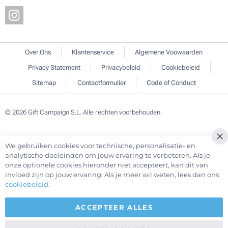
Over Ons
Klantenservice
Algemene Voowaarden
Privacy Statement
Privacybeleid
Cookiebeleid
Sitemap
Contactformulier
Code of Conduct
© 2026 Gift Campaign S.L. Alle rechten voorbehouden.
We gebruiken cookies voor technische, personalisatie- en
Cl
analytische doeleinden om jouw ervaring te verbeteren. Als je
Co
onze optionele cookies hieronder niet accepteert, kan dit van
Ba
invloed zijn op jouw ervaring. Als je meer wil weten, lees dan ons
cookiebeleid
.
ACCEPTEER ALLES