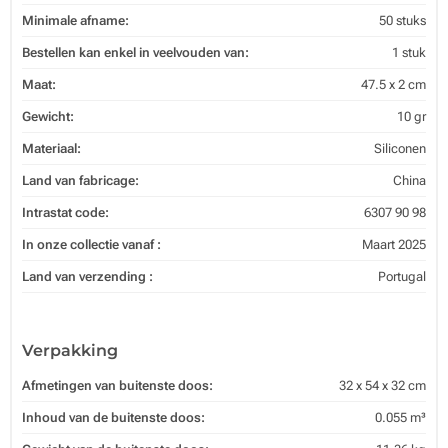
Minimale afname:
50 stuks
Bestellen kan enkel in veelvouden van:
1 stuk
Maat:
47.5 x 2 cm
Gewicht:
10 gr
Materiaal:
Siliconen
Land van fabricage:
China
Intrastat code:
6307 90 98
In onze collectie vanaf :
Maart 2025
Land van verzending :
Portugal
Verpakking
Afmetingen van buitenste doos:
32 x 54 x 32 cm
Inhoud van de buitenste doos:
0.055 m³