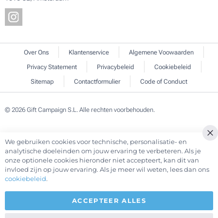
Over Ons
Klantenservice
Algemene Voowaarden
Privacy Statement
Privacybeleid
Cookiebeleid
Sitemap
Contactformulier
Code of Conduct
© 2026 Gift Campaign S.L. Alle rechten voorbehouden.
We gebruiken cookies voor technische, personalisatie- en
Cl
analytische doeleinden om jouw ervaring te verbeteren. Als je
Co
onze optionele cookies hieronder niet accepteert, kan dit van
Ba
invloed zijn op jouw ervaring. Als je meer wil weten, lees dan ons
cookiebeleid
.
ACCEPTEER ALLES