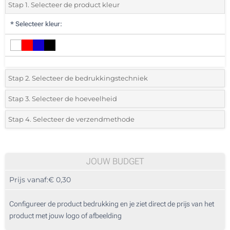
Stap 1. Selecteer de product kleur
*
Selecteer kleur:
Stap 2. Selecteer de bedrukkingstechniek
*
Selecteer de bedrukking en kleuren van het logo:
Stap 3. Selecteer de hoeveelheid
*
Selecteer uit de lijst of voeg het gewenste aantal in
Stap 4. Selecteer de verzendmethode
1 Kleur (Aan een kant)
Aantal
Standard
Prijs/eenheid
Doming (Aan een kant)
50
JOUW BUDGET
Zonder opdruk
Prijs vanaf:
€ 0,30
100
250
Configureer de product bedrukking en je ziet direct de prijs van het
product met jouw logo of afbeelding
500