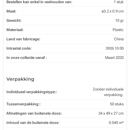
Bestellen kan enkel in veelvouden van:
1 stuk
Maat:
ø3.2 x 0.9 cm
Gewicht:
10 gr
Materiaal:
Plastic
Land van fabricage:
China
Intrastat code:
3926 10 00
In onze collectie vanaf :
Maart 2020
Verpakking
Zonder individuele
Individueel verpakkingstype::
verpakking.
Tussenverpakking::
50 stuks
Afmetingen van buitenste doos:
34 x 49 x 27 cm
Inhoud van de buitenste doos:
0.045 m³