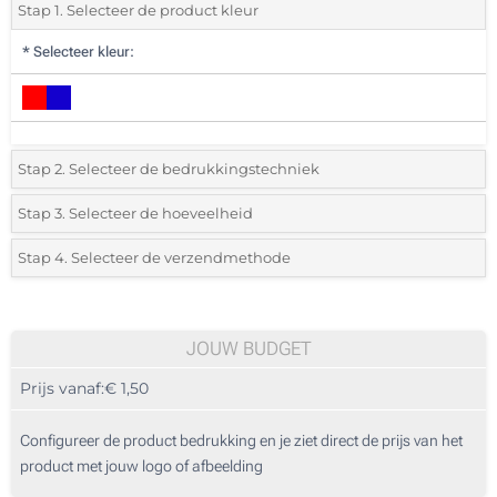
Stap 1. Selecteer de product kleur
*
Selecteer kleur:
Stap 2. Selecteer de bedrukkingstechniek
*
Selecteer de bedrukking en kleuren van het logo:
Stap 3. Selecteer de hoeveelheid
*
Selecteer uit de lijst of voeg het gewenste aantal in
Stap 4. Selecteer de verzendmethode
1 Kleur (Voorkant)
Aantal
Standard
Prijs/eenheid
2 Kleuren (Voorkant)
25
JOUW BUDGET
3 Kleuren (Voorkant)
Prijs vanaf:
€ 1,50
50
4 Kleuren (Voorkant)
125
Configureer de product bedrukking en je ziet direct de prijs van het
Doming (Voorkant)
product met jouw logo of afbeelding
250