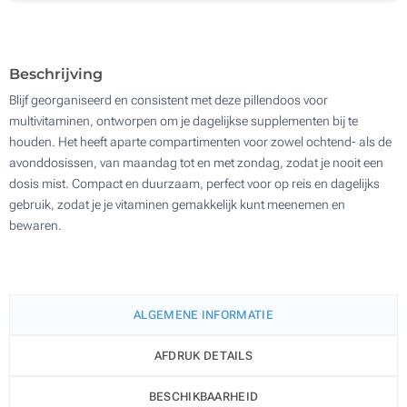
Zonder opdruk
500
Update
Kies jouw aantal :
Beschrijving
Blijf georganiseerd en consistent met deze pillendoos voor
multivitaminen, ontworpen om je dagelijkse supplementen bij te
houden. Het heeft aparte compartimenten voor zowel ochtend- als de
avonddosissen, van maandag tot en met zondag, zodat je nooit een
dosis mist. Compact en duurzaam, perfect voor op reis en dagelijks
gebruik, zodat je je vitaminen gemakkelijk kunt meenemen en
bewaren.
ALGEMENE INFORMATIE
AFDRUK DETAILS
BESCHIKBAARHEID