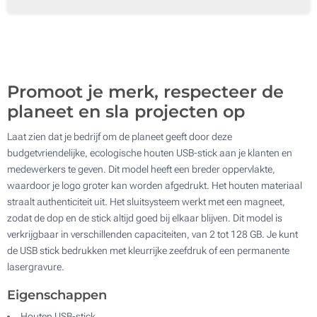
Zeefdruk 4 Kleuren
1000
Laser
2000
Laser
Digitale Bedrukking (In kleur)
Update
Kies jouw aantal :
Digitale Bedrukking (In kleur)
Zonder opdruk
Promoot je merk, respecteer de
Zonder opdruk
planeet en sla projecten op
Laat zien dat je bedrijf om de planeet geeft door deze
budgetvriendelijke, ecologische houten USB-stick aan je klanten en
medewerkers te geven. Dit model heeft een breder oppervlakte,
waardoor je logo groter kan worden afgedrukt. Het houten materiaal
straalt authenticiteit uit. Het sluitsysteem werkt met een magneet,
zodat de dop en de stick altijd goed bij elkaar blijven. Dit model is
verkrijgbaar in verschillenden capaciteiten, van 2 tot 128 GB. Je kunt
de USB stick bedrukken met kleurrijke zeefdruk of een permanente
lasergravure.
Eigenschappen
Houten USB-stick