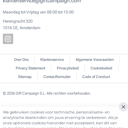
klantenservice@giftcampaign.com
Maandag tot Vrijdag van 08:00 tot 15:00
Herengracht 320
1016 CE, Amsterdam
Over Ons
Klantenservice
Algemene Voowaarden
Privacy Statement
Privacybeleid
Cookiebeleid
Sitemap
Contactformulier
Code of Conduct
© 2026 Gift Campaign S.L. Alle rechten voorbehouden.
We gebruiken cookies voor technische, personalisatie- en
Cl
analytische doeleinden om jouw ervaring te verbeteren. Als je
Co
onze optionele cookies hieronder niet accepteert, kan dit van
Ba