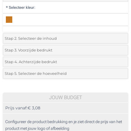
*
Selecteer kleur:
Stap 2. Selecteer de inhoud
2 GB
Stap 3. Voorzijde bedrukt
*
Selecteer de bedrukkingstechniek en het aantal kleuren voor jouw
4 GB
Stap 4. Achterzijde bedrukt
logo:
*
Selecteer de bedrukkingstechniek en het aantal kleuren voor jouw
8 GB
Stap 5. Selecteer de hoeveelheid
logo:
Zeefdruk in 1 Kleur
*
Selecteer uit de lijst of voeg het gewenste aantal in
16 GB
Zeefdruk in 1 Kleur
Zeefdruk 2 Kleuren
32 GB
100
JOUW BUDGET
Zeefdruk 2 Kleuren
Zeefdruk 3 Kleuren
Prijs vanaf:
€ 3,08
64 GB
200
Zeefdruk 3 Kleuren
Zeefdruk 4 Kleuren
500
Configureer de product bedrukking en je ziet direct de prijs van het
product met jouw logo of afbeelding