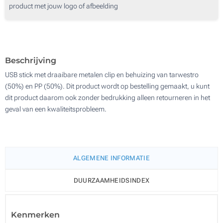
product met jouw logo of afbeelding
Zeefdruk 4 Kleuren
1000
Laser
2000
Laser
Digitale Bedrukking (In kleur)
Update
Kies jouw aantal :
Digitale Bedrukking (In kleur)
Beschrijving
Zonder opdruk
USB stick met draaibare metalen clip en behuizing van tarwestro
Zonder opdruk
(50%) en PP (50%). Dit product wordt op bestelling gemaakt, u kunt
dit product daarom ook zonder bedrukking alleen retourneren in het
geval van een kwaliteitsprobleem.
ALGEMENE INFORMATIE
DUURZAAMHEIDSINDEX
Kenmerken