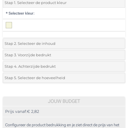
Stap 1. Selecteer de product kleur
*
Selecteer kleur:
Stap 2. Selecteer de inhoud
1 GB
Stap 3. Voorzijde bedrukt
*
Selecteer de bedrukkingstechniek en het aantal kleuren voor jouw
2 GB
Stap 4. Achterzijde bedrukt
logo:
*
Selecteer de bedrukkingstechniek en het aantal kleuren voor jouw
4 GB
Stap 5. Selecteer de hoeveelheid
logo:
Zeefdruk in 1 Kleur
*
Selecteer uit de lijst of voeg het gewenste aantal in
8 GB
Zeefdruk in 1 Kleur
Zeefdruk 2 Kleuren
16 GB
100
JOUW BUDGET
Zeefdruk 2 Kleuren
Zeefdruk 3 Kleuren
Prijs vanaf:
€ 2,82
32 GB
200
Zeefdruk 3 Kleuren
Zeefdruk 4 Kleuren
64 GB
500
Configureer de product bedrukking en je ziet direct de prijs van het