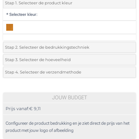
Stap 1. Selecteer de product kleur
*
Selecteer kleur:
Stap 2. Selecteer de bedrukkingstechniek
*
Selecteer de bedrukking en kleuren van het logo:
Stap 3. Selecteer de hoeveelheid
*
Selecteer uit de lijst of voeg het gewenste aantal in
Stap 4. Selecteer de verzendmethode
1 Kleur (Voorkant)
Aantal
Standard
Prijs/eenheid
2 Kleuren (Voorkant)
5
JOUW BUDGET
3 Kleuren (Voorkant)
Prijs vanaf:
€ 9,11
10
4 Kleuren (Voorkant)
25
Configureer de product bedrukking en je ziet direct de prijs van het
Lasergravering (Voorkant)
product met jouw logo of afbeelding
50