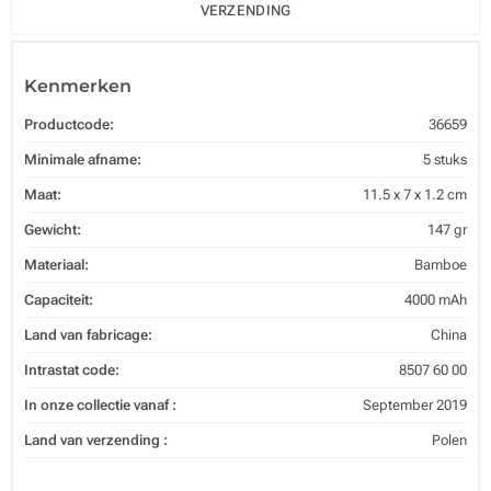
VERZENDING
Kenmerken
Productcode:
36659
Minimale afname:
5 stuks
Maat:
11.5 x 7 x 1.2 cm
Gewicht:
147 gr
Materiaal:
Bamboe
Capaciteit:
4000 mAh
Land van fabricage:
China
Intrastat code:
8507 60 00
In onze collectie vanaf :
September 2019
Land van verzending :
Polen