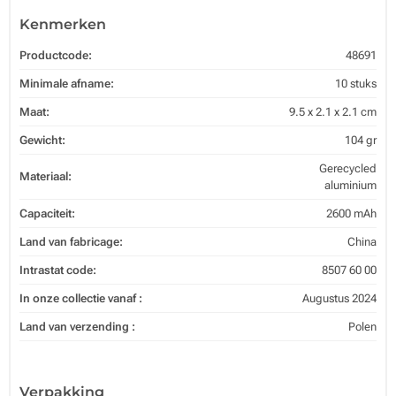
Kenmerken
Productcode:
48691
Minimale afname:
10 stuks
Maat:
9.5 x 2.1 x 2.1 cm
Gewicht:
104 gr
Gerecycled
Materiaal:
aluminium
Capaciteit:
2600 mAh
Land van fabricage:
China
Intrastat code:
8507 60 00
In onze collectie vanaf :
Augustus 2024
Land van verzending :
Polen
Verpakking