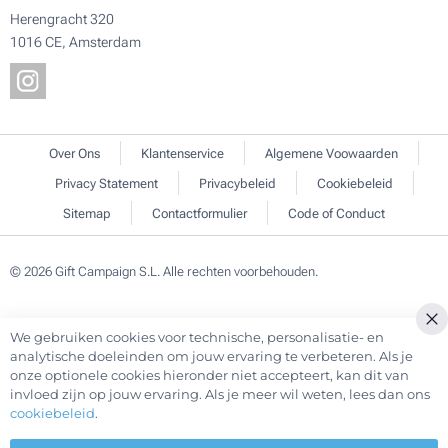
Herengracht 320
1016 CE, Amsterdam
Over Ons
Klantenservice
Algemene Voowaarden
Privacy Statement
Privacybeleid
Cookiebeleid
Sitemap
Contactformulier
Code of Conduct
© 2026 Gift Campaign S.L. Alle rechten voorbehouden.
We gebruiken cookies voor technische, personalisatie- en
Cl
analytische doeleinden om jouw ervaring te verbeteren. Als je
Co
onze optionele cookies hieronder niet accepteert, kan dit van
Ba
invloed zijn op jouw ervaring. Als je meer wil weten, lees dan ons
cookiebeleid
.