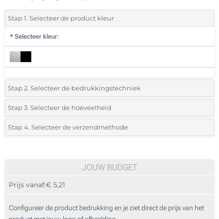
Stap 1. Selecteer de product kleur
*
Selecteer kleur:
Stap 2. Selecteer de bedrukkingstechniek
*
Selecteer de bedrukking en kleuren van het logo:
Stap 3. Selecteer de hoeveelheid
*
Selecteer uit de lijst of voeg het gewenste aantal in
Stap 4. Selecteer de verzendmethode
1 Kleur (Aan een kant)
Aantal
Standard
Prijs/eenheid
2 Kleuren (Aan een kant)
10
JOUW BUDGET
3 Kleuren (Aan een kant)
Prijs vanaf:
€ 5,21
20
4 Kleuren (Aan een kant)
50
Configureer de product bedrukking en je ziet direct de prijs van het
Lasergravering (Aan een kant)
product met jouw logo of afbeelding