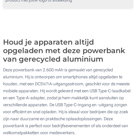
100
Digitale full colour bedrukking (Aan een kant)
200
Zonder opdruk
Update
Kies jouw aantal :
Houd je apparaten altijd
opgeladen met deze powerbank
van gerecycled aluminium
Deze powerbank van 2.600 mAh is gemaakt van gerecycled
aluminium. Hij is ontworpen om smartphones altijd opgeladen te
houden, met een DC5V/1A-uitgangsstroom, geschikt voor de meeste
mobiele apparaten. Hij wordt geleverd met een USB Type-C-laadkabel
en een Type-A-adapter, zodat je hem makkelijk kunt aansluiten op
verschillende apparaten. De USB Type-C-ingang en -uitgang zorgen
voor efficiënt en snel opladen. Hij is ideaal voor bedrijven die op zoek
zijn naar duurzame en praktische oplaadoplossingen. Deze
powerbank is perfect voor bedrijfsevenementen of als onderdeel van
welkomstpakketten voor medewerkers.