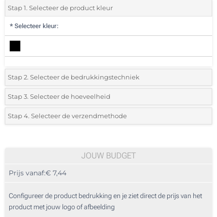
Stap 1. Selecteer de product kleur
*
Selecteer kleur:
Stap 2. Selecteer de bedrukkingstechniek
*
Selecteer de bedrukking en kleuren van het logo:
Stap 3. Selecteer de hoeveelheid
*
Selecteer uit de lijst of voeg het gewenste aantal in
Stap 4. Selecteer de verzendmethode
1 Kleur (Aan een kant)
Aantal
Standard
Prijs/eenheid
2 Kleuren (Aan een kant)
5
JOUW BUDGET
3 Kleuren (Aan een kant)
Prijs vanaf:
€ 7,44
10
4 Kleuren (Aan een kant)
25
Configureer de product bedrukking en je ziet direct de prijs van het
Full colour (Aan een kant)
product met jouw logo of afbeelding
50