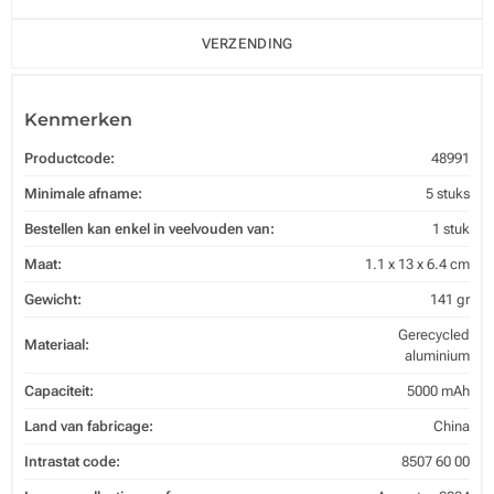
VERZENDING
Kenmerken
Productcode:
48991
Minimale afname:
5 stuks
Bestellen kan enkel in veelvouden van:
1 stuk
Maat:
1.1 x 13 x 6.4 cm
Gewicht:
141 gr
Gerecycled
Materiaal:
aluminium
Capaciteit:
5000 mAh
Land van fabricage:
China
Intrastat code:
8507 60 00