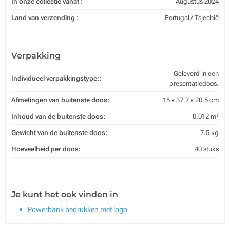
In onze collectie vanaf :
Augustus 2024
Land van verzending :
Portugal / Tsjechië
Verpakking
Geleverd in een
Individueel verpakkingstype::
presentatiedoos.
Afmetingen van buitenste doos:
15 x 37.7 x 20.5 cm
Inhoud van de buitenste doos:
0.012 m³
Gewicht van de buitenste doos:
7.5 kg
Hoeveelheid per doos:
40 stuks
Je kunt het ook vinden in
Powerbank bedrukken met logo