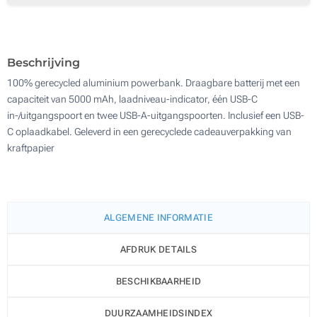
Lasergravering (Aan een kant)
100
Zonder opdruk
Update
Kies jouw aantal :
Beschrijving
100% gerecycled aluminium powerbank. Draagbare batterij met een
capaciteit van 5000 mAh, laadniveau-indicator, één USB-C
in-/uitgangspoort en twee USB-A-uitgangspoorten. Inclusief een USB-
C oplaadkabel. Geleverd in een gerecyclede cadeauverpakking van
kraftpapier
ALGEMENE INFORMATIE
AFDRUK DETAILS
BESCHIKBAARHEID
DUURZAAMHEIDSINDEX