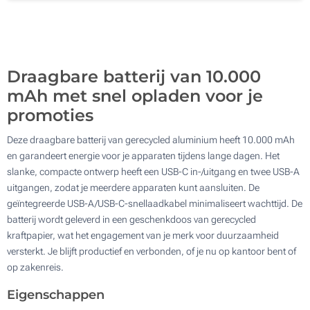
Lasergravering (Aan een kant)
100
Zonder opdruk
Update
Kies jouw aantal :
Draagbare batterij van 10.000
mAh met snel opladen voor je
promoties
Deze draagbare batterij van gerecycled aluminium heeft 10.000 mAh
en garandeert energie voor je apparaten tijdens lange dagen. Het
slanke, compacte ontwerp heeft een USB-C in-/uitgang en twee USB-A
uitgangen, zodat je meerdere apparaten kunt aansluiten. De
geïntegreerde USB-A/USB-C-snellaadkabel minimaliseert wachttijd. De
batterij wordt geleverd in een geschenkdoos van gerecycled
kraftpapier, wat het engagement van je merk voor duurzaamheid
versterkt. Je blijft productief en verbonden, of je nu op kantoor bent of
op zakenreis.
Eigenschappen