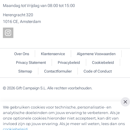
Maandag tot Vrijdag van 08:00 tot 15:00
Herengracht 320
1016 CE, Amsterdam
Over Ons
Klantenservice
Algemene Voowaarden
Privacy Statement
Privacybeleid
Cookiebeleid
Sitemap
Contactformulier
Code of Conduct
© 2026 Gift Campaign S.L. Alle rechten voorbehouden.
We gebruiken cookies voor technische, personalisatie- en
Cl
analytische doeleinden om jouw ervaring te verbeteren. Als je
Co
onze optionele cookies hieronder niet accepteert, kan dit van
Ba
invloed zijn op jouw ervaring. Als je meer wil weten, lees dan ons
cookiebeleid
.