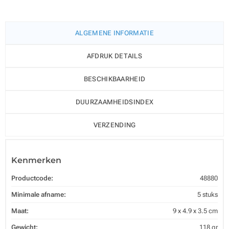
ALGEMENE INFORMATIE
AFDRUK DETAILS
BESCHIKBAARHEID
DUURZAAMHEIDSINDEX
VERZENDING
Kenmerken
Productcode:
48880
Minimale afname:
5 stuks
Maat:
9 x 4.9 x 3.5 cm
Gewicht:
118 gr