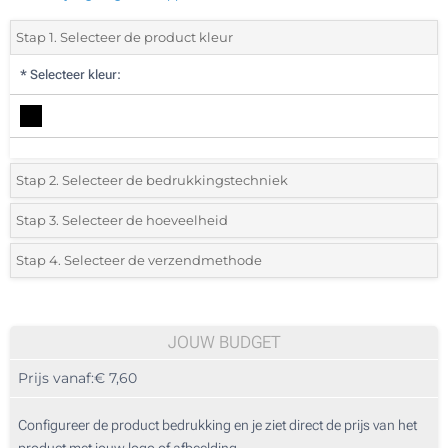
Stap 1. Selecteer de product kleur
*
Selecteer kleur:
Stap 2. Selecteer de bedrukkingstechniek
*
Selecteer de bedrukking en kleuren van het logo:
Stap 3. Selecteer de hoeveelheid
*
Selecteer uit de lijst of voeg het gewenste aantal in
Stap 4. Selecteer de verzendmethode
1 Kleur (Aan een kant)
Aantal
Standard
Prijs/eenheid
2 Kleuren (Aan een kant)
5
JOUW BUDGET
3 Kleuren (Aan een kant)
Prijs vanaf:
€ 7,60
10
4 Kleuren (Aan een kant)
25
Configureer de product bedrukking en je ziet direct de prijs van het
Zonder opdruk
product met jouw logo of afbeelding