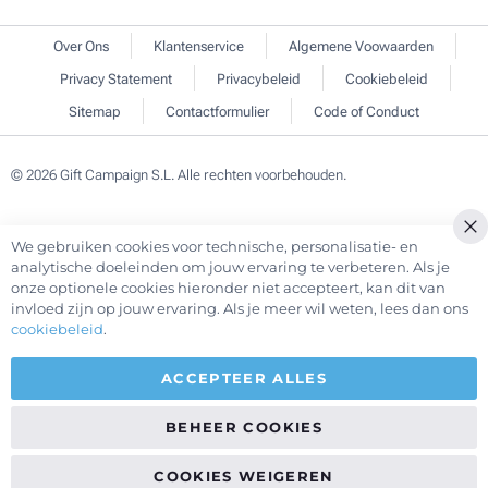
Over Ons
Klantenservice
Algemene Voowaarden
Privacy Statement
Privacybeleid
Cookiebeleid
Sitemap
Contactformulier
Code of Conduct
© 2026 Gift Campaign S.L. Alle rechten voorbehouden.
We gebruiken cookies voor technische, personalisatie- en
Cl
analytische doeleinden om jouw ervaring te verbeteren. Als je
Co
onze optionele cookies hieronder niet accepteert, kan dit van
Ba
invloed zijn op jouw ervaring. Als je meer wil weten, lees dan ons
cookiebeleid
.
ACCEPTEER ALLES
BEHEER COOKIES
COOKIES WEIGEREN