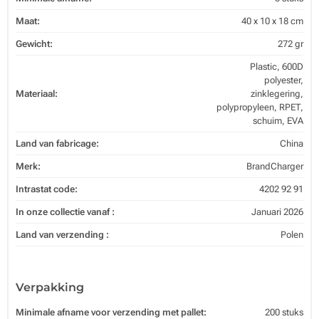
Maat:
40 x 10 x 18 cm
Gewicht:
272 gr
Plastic, 600D
polyester,
Materiaal:
zinklegering,
polypropyleen, RPET,
schuim, EVA
Land van fabricage:
China
Merk:
BrandCharger
Intrastat code:
4202 92 91
In onze collectie vanaf :
Januari 2026
Land van verzending :
Polen
Verpakking
Minimale afname voor verzending met pallet:
200 stuks