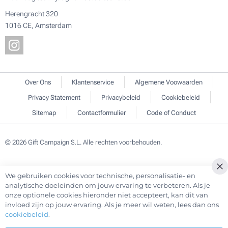
Herengracht 320
1016 CE, Amsterdam
Over Ons
Klantenservice
Algemene Voowaarden
Privacy Statement
Privacybeleid
Cookiebeleid
Sitemap
Contactformulier
Code of Conduct
© 2026 Gift Campaign S.L. Alle rechten voorbehouden.
We gebruiken cookies voor technische, personalisatie- en
Cl
analytische doeleinden om jouw ervaring te verbeteren. Als je
Co
onze optionele cookies hieronder niet accepteert, kan dit van
Ba
invloed zijn op jouw ervaring. Als je meer wil weten, lees dan ons
cookiebeleid
.