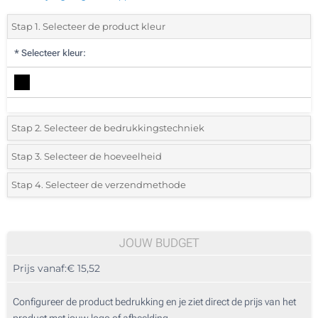
Stap 1. Selecteer de product kleur
*
Selecteer kleur:
Stap 2. Selecteer de bedrukkingstechniek
*
Selecteer de bedrukking en kleuren van het logo:
Stap 3. Selecteer de hoeveelheid
*
Selecteer uit de lijst of voeg het gewenste aantal in
Stap 4. Selecteer de verzendmethode
1 Kleur (Aan de voorzijde)
Aantal
Standard
Prijs/eenheid
2 Kleuren (Aan de voorzijde)
5
JOUW BUDGET
Digitale full colour transfer (Aan de voorzijde)
Prijs vanaf:
€ 15,52
10
Lasergravering (Op het plaatje)
25
Configureer de product bedrukking en je ziet direct de prijs van het
Doming (Op het plaatje)
product met jouw logo of afbeelding