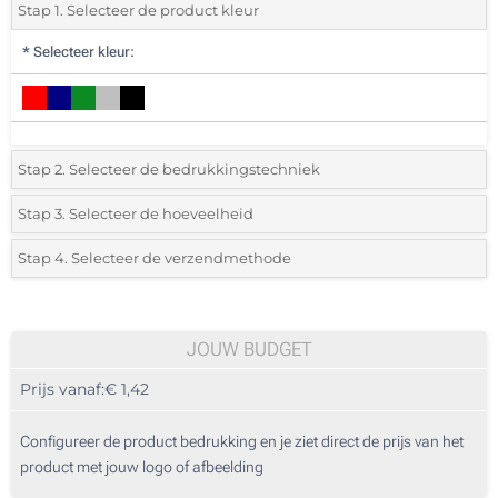
Stap 1. Selecteer de product kleur
*
Selecteer kleur:
Stap 2. Selecteer de bedrukkingstechniek
*
Selecteer de bedrukking en kleuren van het logo:
Stap 3. Selecteer de hoeveelheid
*
Selecteer uit de lijst of voeg het gewenste aantal in
Stap 4. Selecteer de verzendmethode
1 Kleur (Aan een kant)
Aantal
Standard
Prijs/eenheid
2 Kleuren (Aan een kant)
70
JOUW BUDGET
3 Kleuren (Aan een kant)
Prijs vanaf:
€ 1,42
140
4 Kleuren (Aan een kant)
350
Configureer de product bedrukking en je ziet direct de prijs van het
Sublimatie, full colour (Aan een kant)
product met jouw logo of afbeelding
700