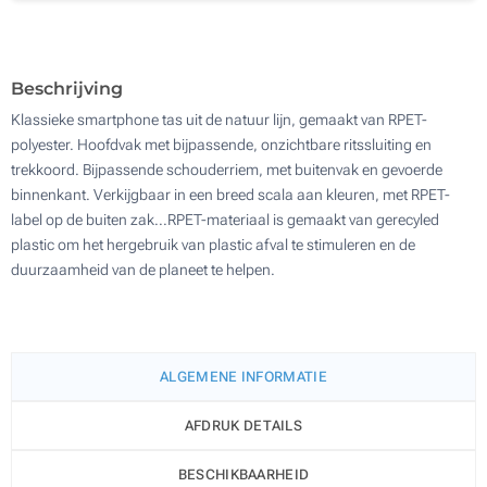
Digitale full colour transferdruk (Aan een kant)
1400
Zonder opdruk
Update
Kies jouw aantal :
Beschrijving
Klassieke smartphone tas uit de natuur lijn, gemaakt van RPET-
polyester. Hoofdvak met bijpassende, onzichtbare ritssluiting en
trekkoord. Bijpassende schouderriem, met buitenvak en gevoerde
binnenkant. Verkijgbaar in een breed scala aan kleuren, met RPET-
label op de buiten zak...RPET-materiaal is gemaakt van gerecyled
plastic om het hergebruik van plastic afval te stimuleren en de
duurzaamheid van de planeet te helpen.
ALGEMENE INFORMATIE
AFDRUK DETAILS
BESCHIKBAARHEID