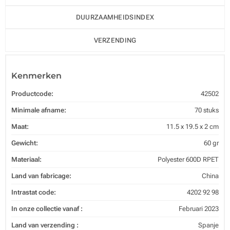
DUURZAAMHEIDSINDEX
VERZENDING
Kenmerken
Productcode:
42502
Minimale afname:
70 stuks
Maat:
11.5 x 19.5 x 2 cm
Gewicht:
60 gr
Materiaal:
Polyester 600D RPET
Land van fabricage:
China
Intrastat code:
4202 92 98
In onze collectie vanaf :
Februari 2023
Land van verzending :
Spanje