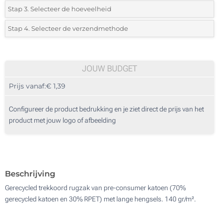
*
Selecteer de bedrukking en kleuren van het logo:
Stap 3. Selecteer de hoeveelheid
*
Selecteer uit de lijst of voeg het gewenste aantal in
Stap 4. Selecteer de verzendmethode
1 Kleur (Aan een kant)
Aantal
Standard
Prijs/eenheid
2 Kleuren (Aan een kant)
25
JOUW BUDGET
3 Kleuren (Aan een kant)
Prijs vanaf:
€ 1,39
50
4 Kleuren (Aan een kant)
125
Configureer de product bedrukking en je ziet direct de prijs van het
Digitale full colour transfer (Aan een kant)
product met jouw logo of afbeelding
250
Reflecterende Transfer (Aan een kant)
500
Zonder opdruk
Update
Kies jouw aantal :
Beschrijving
Gerecycled trekkoord rugzak van pre-consumer katoen (70%
gerecycled katoen en 30% RPET) met lange hengsels. 140 gr/m².